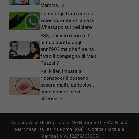
Mamma…»
Come registrare audio e
video durante chiamata
Whatsapp sul cellulare
883, chi non ricorda il
mitico duetto degli
anni’90? ma che fine ha
fatto il compagno di Max
Pezzali?
Nei killer, impara a
riconoscerli! possono
essere molto pericolosi,
ecco come ti devi
difendere
Topicnews.it di proprietà di WEB 365 SRL - Via Nicola
Marchese 10, 00141 Roma (RM) - Codice Fiscale e
Partita I.V.A. 12279101005