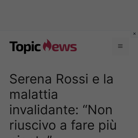
Vai
al
Menu
contenuto
Serena Rossi e la
malattia
invalidante: “Non
riuscivo a fare più