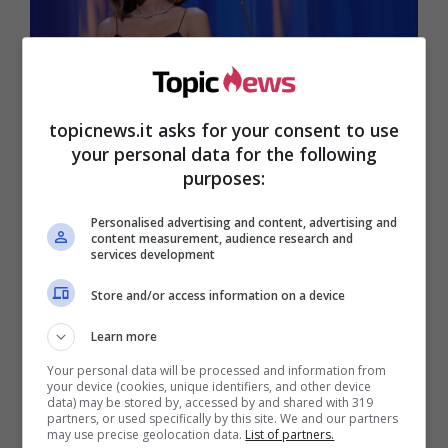
topicnews.it asks for your consent to use
your personal data for the following
purposes:
Serena Rossi alla Mostra Internazionale del cinema di Venezia –
Getty Images
Personalised advertising and content, advertising and
content measurement, audience research and
L’attrice ha raccontato che da giovane ha
services development
sofferto di anoressia dopo che un regista le ha
espressamente chiesto di dimagrire se avesse
Store and/or access information on a device
voluto ottenere una parte nel film. Ecco le sue
Learn more
parole: “Non nascondiamoci dietro a un dito,
l’aspetto fisico conta. Soprattutto in un mestiere
Your personal data will be processed and information from
your device (cookies, unique identifiers, and other device
come il mio. Ho sempre saputo di voler fare
data) may be stored by, accessed by and shared with 319
l’attrice. Già a 16 anni ho iniziato con i primi
partners, or used specifically by this site. We and our partners
may use precise geolocation data.
List of partners.
provini, ed ero determinata a raggiungere i miei