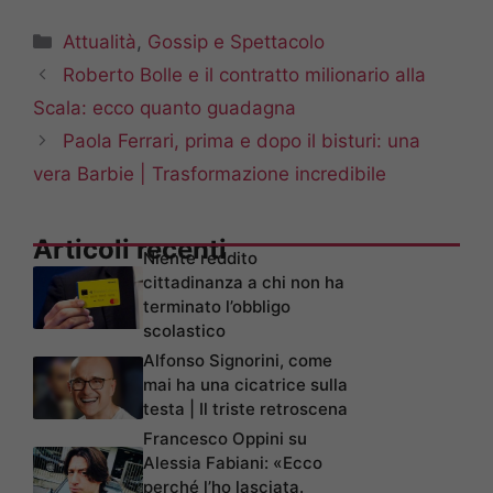
Categorie
Attualità
,
Gossip e Spettacolo
Roberto Bolle e il contratto milionario alla
Scala: ecco quanto guadagna
Paola Ferrari, prima e dopo il bisturi: una
vera Barbie | Trasformazione incredibile
Articoli recenti
Niente reddito
cittadinanza a chi non ha
terminato l’obbligo
scolastico
Alfonso Signorini, come
mai ha una cicatrice sulla
testa | Il triste retroscena
Francesco Oppini su
Alessia Fabiani: «Ecco
perché l’ho lasciata.