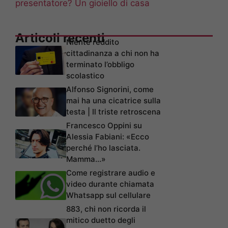
presentatore? Un gioiello di casa
Articoli recenti
Niente reddito
cittadinanza a chi non ha
terminato l’obbligo
scolastico
Alfonso Signorini, come
mai ha una cicatrice sulla
testa | Il triste retroscena
Francesco Oppini su
Alessia Fabiani: «Ecco
perché l’ho lasciata.
Mamma…»
Come registrare audio e
video durante chiamata
Whatsapp sul cellulare
883, chi non ricorda il
mitico duetto degli