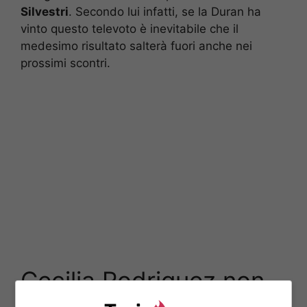
Silvestri
. Secondo lui infatti, se la Duran ha
vinto questo televoto è inevitabile che il
medesimo risultato salterà fuori anche nei
prossimi scontri.
Cecilia Rodriguez non