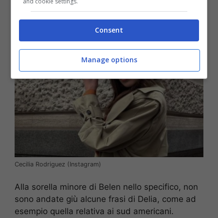
proprio all’interno del reality show le cui riprese
and cookie settings.
si tengono annualmente presso Cinecittà.
Consent
Manage options
Cecilia Rodriguez (Instagram)
Alla sorella minore di Belen nello specifico, non
sono andate giù alcune frasi di Delia, come ad
esempio quella relativa ai sud americani.