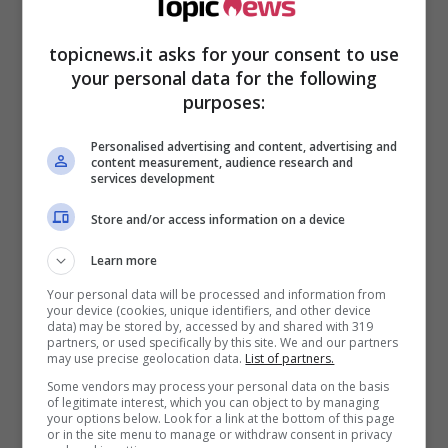
ci sta: ecco la replica ai
danni di Delia
topicnews.it asks for your consent to use
your personal data for the following
L’opinione pubblica sul conto della venezuelana
purposes:
è spaccata a metà. Da un lato c’è chi le dà
Personalised advertising and content, advertising and
contro in virtù del suo particolare rapporto con
content measurement, audience research and
Alex Belli
, mentre dall’altro c’è chi crede
services development
addirittura che sia stato proprio lo stesso attore
Store and/or access information on a device
a convincerla a partecipare a questo
“teatrino”
,
così come lo hanno spesso definito i vari
Learn more
protagonisti del programma.
Your personal data will be processed and information from
your device (cookies, unique identifiers, and other device
Recentissimamente invece,
alcune
data) may be stored by, accessed by and shared with 319
partners, or used specifically by this site. We and our partners
considerazioni della Duran hanno fatto
may use precise geolocation data.
List of partners.
storcere la bocca a Cecilia Rodriguez
, attuale
Some vendors may process your personal data on the basis
compagna dell’ex ciclista italiano Ignazio Moser.
of legitimate interest, which you can object to by managing
your options below. Look for a link at the bottom of this page
Anche questi ultimi due si sono conosciuti
or in the site menu to manage or withdraw consent in privacy