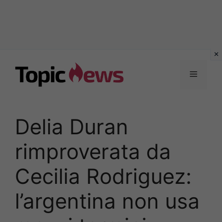
Vai
al
Menu
contenuto
Delia Duran
rimproverata da
Cecilia Rodriguez:
l’argentina non usa