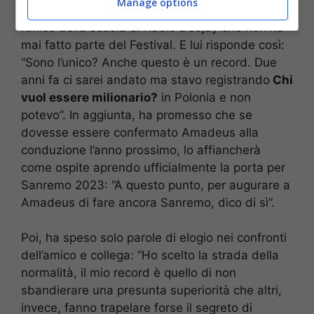
Manage options
2022. Chi lo intervista gli fa notare che ormai è
l’unico della scuola di Radio Deejay che non ha
mai fatto parte del Festival. E lui risponde così:
“Sono l’unico? Anche questo è un record. Due
anni fa ci sarei andato ma stavo registrando
Chi
vuol essere milionario?
in Polonia e non
potevo”. In aggiunta, ha promesso che se
dovesse essere confermato Amadeus alla
conduzione l’anno prossimo, lo affiancherà
come ospite aprendo ufficialmente la porta per
Sanremo 2023: “A questo punto, per augurare a
Amadeus di fare ancora Sanremo, dico di sì”.
Poi, ha speso solo parole di elogio nei confronti
dell’amico e collega: “Ho scelto la strada della
normalità, il mio record è quello di non
sbandierare una presunta superiorità che altri,
invece, fanno trapelare forse il segreto di