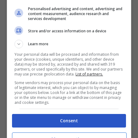
Amadeus
Personalised advertising and content, advertising and
content measurement, audience research and
services development
Store and/or access information on a device
Learn more
Your personal data will be processed and information from
your device (cookies, unique identifiers, and other device
data) may be stored by, accessed by and shared with 319
partners, or used specifically by this site. We and our partners
may use precise geolocation data.
List of partners.
Some vendors may process your personal data on the basis
of legitimate interest, which you can object to by managing
your options below. Look for a link at the bottom of this page
or in the site menu to manage or withdraw consent in privacy
Gerry Scotti – Immagine presa dal profilo di Instagram del
and cookie settings.
conduttore televisivo
Al settimanale Chi diretto da Alfonso Signorini, il
Consent
conduttore televisivo ha aperto a una possibile
sua partecipazione verso il Festival di Sanremo