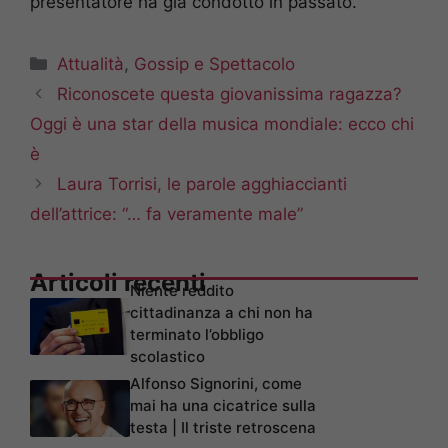
presentatore ha già condotto in passato.
Categorie
Attualità
,
Gossip e Spettacolo
Riconoscete questa giovanissima ragazza?
Oggi è una star della musica mondiale: ecco chi
è
Laura Torrisi, le parole agghiaccianti
dell’attrice: “… fa veramente male”
Articoli recenti
Niente reddito
cittadinanza a chi non ha
terminato l’obbligo
scolastico
Alfonso Signorini, come
mai ha una cicatrice sulla
testa | Il triste retroscena