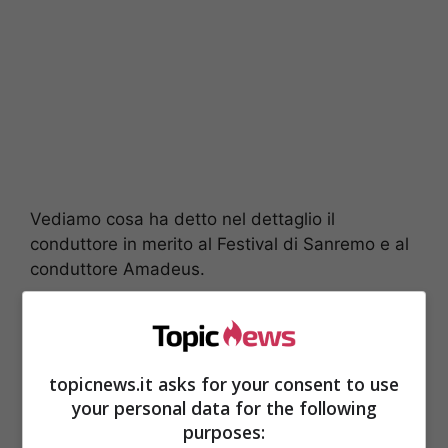
Vediamo cosa ha detto nel dettaglio il
conduttore in merito al Festival di Sanremo e al
conduttore Amadeus.
Gerry Scotti apre al
Festival di Sanremo e si
topicnews.it asks for your consent to use
congratula con
your personal data for the following
purposes: