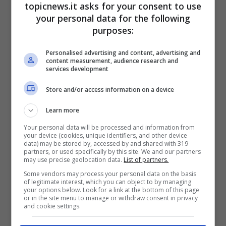
topicnews.it asks for your consent to use
L’ex dama di Uomini e
your personal data for the following
purposes:
Donne contro Maria De
Personalised advertising and content, advertising and
Filippi
content measurement, audience research and
services development
Store and/or access information on a device
Learn more
Your personal data will be processed and information from
your device (cookies, unique identifiers, and other device
data) may be stored by, accessed by and shared with 319
partners, or used specifically by this site. We and our partners
may use precise geolocation data.
List of partners.
Some vendors may process your personal data on the basis
of legitimate interest, which you can object to by managing
your options below. Look for a link at the bottom of this page
or in the site menu to manage or withdraw consent in privacy
and cookie settings.