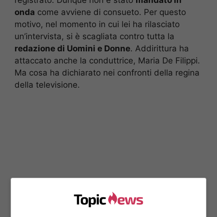
onda
come avviene di consueto. Per questo
motivo, nel momento in cui lei ha rilasciato
un’intervista, si è scagliata contro tutta la
redazione di Uomini e Donne
. Addirittura ha
attaccato anche la conduttrice, Maria De Filippi.
Ma cosa ha dichiarato nei confronti della regina
della televisione.