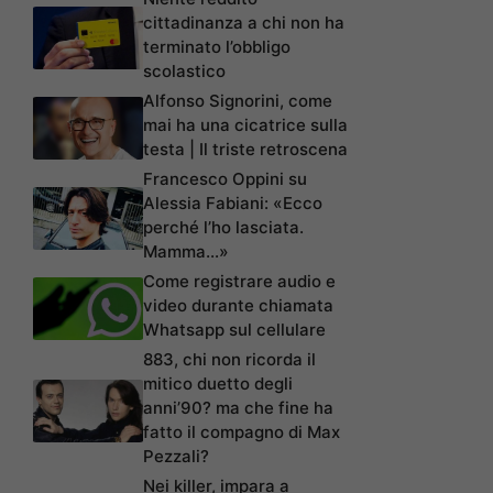
cittadinanza a chi non ha
terminato l’obbligo
scolastico
Alfonso Signorini, come
mai ha una cicatrice sulla
testa | Il triste retroscena
Francesco Oppini su
Alessia Fabiani: «Ecco
perché l’ho lasciata.
Mamma…»
Come registrare audio e
video durante chiamata
Whatsapp sul cellulare
883, chi non ricorda il
mitico duetto degli
anni’90? ma che fine ha
fatto il compagno di Max
Pezzali?
Nei killer, impara a