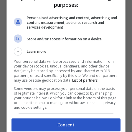
Galgani
purposes:
Gemma Galgani
continua a cercare l’amore a
Personalised advertising and content, advertising and
“Uomini e donne”. Durante la sua avventura nel
content measurement, audience research and
services development
programma di
Maria De Filippi Gemma
ha
conosciuto diversi cavalieri ma senza mai
Store and/or access information on a device
portare a compimento la sua frequentazione,
Learn more
per un motivo o per un altro.
Your personal data will be processed and information from
your device (cookies, unique identifiers, and other device
data) may be stored by, accessed by and shared with 319
partners, or used specifically by this site. We and our partners
may use precise geolocation data.
List of partners.
Some vendors may process your personal data on the basis
of legitimate interest, which you can object to by managing
your options below. Look for a link at the bottom of this page
or in the site menu to manage or withdraw consent in privacy
and cookie settings.
Consent