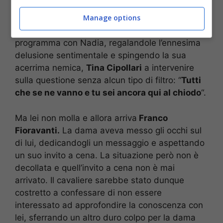
Ultimamente Massimiliano, a cui era
Manage options
interessata, ha infatti deciso di lasciare il
programma con Nadia, regalandole l’ennesima
delusione sentimentale e spingendo la sua
acerrima nemica,
Tina Cipollari
a intervenire
sulla questione senza alcun tipo di filtro: “
Tutti
che se ne vanno e tu sei ancora qui al chiodo
“.
Ma lei non molla e allora arriva
Franco
Fioravanti.
La dama aveva messo gli occhi sul
di lui, dedicandogli un messaggio e aspettando
un suo invito a cena. La situazione però non è
decollata e quell’invito a cena non è mai
arrivato. Il cavaliere sarebbe stato dunque
costretto a confessare di non essere
interessato ad approfondire la conoscenza con
lei, sferrando un altro duro colpo per la dama