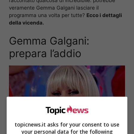
raccontato qualcosa di incredibile: potrebbe
veramente Gemma Galgani lasciare il
programma una volta per tutte?
Ecco i dettagli
della vicenda.
Gemma Galgani:
prepara l’addio
topicnews.it asks for your consent to use
your personal data for the following