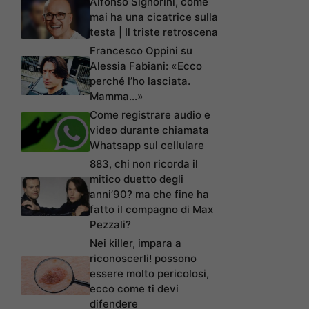
Alfonso Signorini, come
mai ha una cicatrice sulla
testa | Il triste retroscena
Francesco Oppini su
Alessia Fabiani: «Ecco
perché l’ho lasciata.
Mamma…»
Come registrare audio e
video durante chiamata
Whatsapp sul cellulare
883, chi non ricorda il
mitico duetto degli
anni’90? ma che fine ha
fatto il compagno di Max
Pezzali?
Nei killer, impara a
riconoscerli! possono
essere molto pericolosi,
ecco come ti devi
difendere