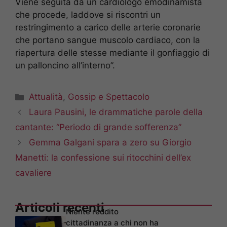
Viene seguita da un cardiologo emodinamista
che procede, laddove si riscontri un
restringimento a carico delle arterie coronarie
che portano sangue muscolo cardiaco, con la
riapertura delle stesse mediante il gonfiaggio di
un palloncino all’interno”.
Categorie
Attualità
,
Gossip e Spettacolo
Laura Pausini, le drammatiche parole della
cantante: “Periodo di grande sofferenza”
Gemma Galgani spara a zero su Giorgio
Manetti: la confessione sui ritocchini dell’ex
cavaliere
Articoli recenti
Niente reddito
cittadinanza a chi non ha