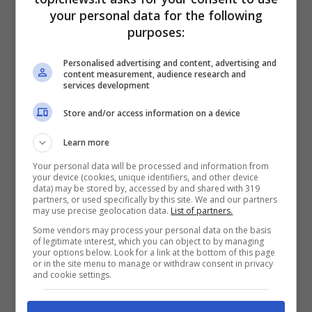
condizioni attuali
your personal data for the following
purposes:
Nel 2017, come raccontato da lui stesso in
Personalised advertising and content, advertising and
un’intervista concessa a Rolling Stone, l’artista
content measurement, audience research and
services development
di Cellino San Marco ha subito un infarto. Fino a
quel giorno ha confessato di essersi sempre
Store and/or access information on a device
sentito bene. Tuttavia, l’improvviso crollo delle
Learn more
sue condizioni fisiche era dietro l’angolo:
“Prima
dell’infarto stavo da Dio, è questa botta
Your personal data will be processed and information from
your device (cookies, unique identifiers, and other device
improvvisa che mi ha cambiato totalmente
. Mi
data) may be stored by, accessed by and shared with 319
sono sempre sentito iperattivo, pieno di energie.
partners, or used specifically by this site. We and our partners
may use precise geolocation data.
List of partners.
Poi un bel giorno mi sono trovato a pagare il
conto con il mio corpo”.
Some vendors may process your personal data on the basis
of legitimate interest, which you can object to by managing
your options below. Look for a link at the bottom of this page
or in the site menu to manage or withdraw consent in privacy
and cookie settings.