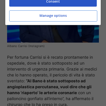
Consent
Manage options
Albano Carrisi (Instagram)
Per fortuna Carrisi si è recato prontamente in
ospedale, dove è stato sottoposto ad un
intervento di urgenza primaria. Grazie ai medici
che lo hanno operato, il pericolo di vita è stato
sventato:
“Al Bano è stato sottoposto ad
angioplastica percutanea, vuol dire che gli
hanno ‘riaperto’ le arterie coronarie
con un
palloncino gonfiato all’interno”, ha affermato il
chirurgo che lo ha preso in cura.