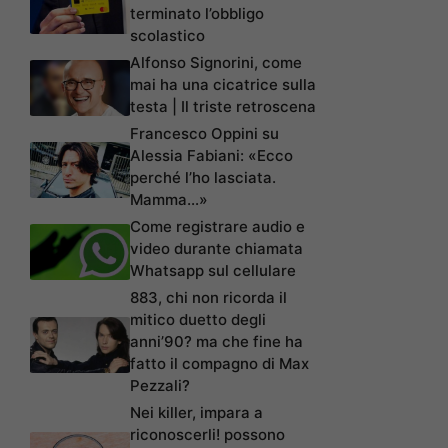
terminato l’obbligo
scolastico
Alfonso Signorini, come
mai ha una cicatrice sulla
testa | Il triste retroscena
Francesco Oppini su
Alessia Fabiani: «Ecco
perché l’ho lasciata.
Mamma…»
Come registrare audio e
video durante chiamata
Whatsapp sul cellulare
883, chi non ricorda il
mitico duetto degli
anni’90? ma che fine ha
fatto il compagno di Max
Pezzali?
Nei killer, impara a
riconoscerli! possono