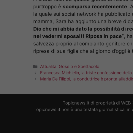
purtroppo è
scomparsa recentemente
. 
la quale sui social network ha pubblicato 
mamma, Sara ha aggiunto una breve didas
Dio che mi abbia dato la possibilità di r
nel vedermi sposa!!! Riposa in pace”
, h
salvezza proprio al compianto genitore che
ripresa di sua figlia che al giorno d’oggi è
Categorie
Attualità
,
Gossip e Spettacolo
Francesca Michielin, la triste confessione dell
Maria De Filippi, la conduttrice è pronta all’addi
Topicnews.it di proprietà di WEB
Topicnews.it non è una testata giornalistica, i