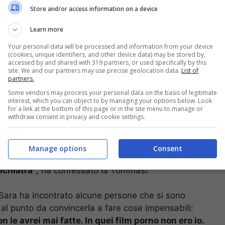
Store and/or access information on a device
Learn more
Your personal data will be processed and information from your device
(cookies, unique identifiers, and other device data) may be stored by,
accessed by and shared with 319 partners, or used specifically by this
site. We and our partners may use precise geolocation data.
List of
partners.
malattia alla tragica
Some vendors may process your personal data on the basis of legitimate
interest, which you can object to by managing your options below. Look
for a link at the bottom of this page or in the site menu to manage or
withdraw consent in privacy and cookie settings.
n periodo complicatissimo, ha rotto il silenzio
Manage options
Consent
ieri:
“Ero un morto che camminava a causa
sichiatra”
, ha confessato la Tommasi.
, Sara ha incontrato alcune persone che si sono
, al punto da convincerla a fare cose impensabili:
le avrei mai fatte. In quei film porno non ero io.