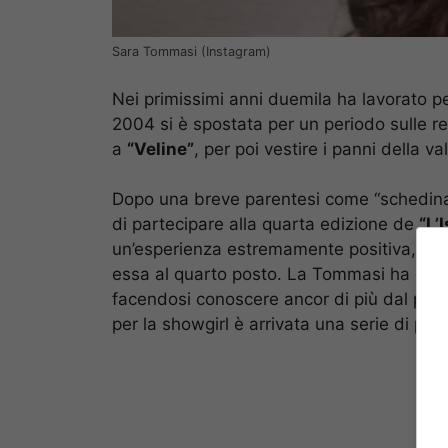
Sara Tommasi (Instagram)
Nei primissimi anni duemila ha lavorato pe
2004 si è spostata per un periodo sulle r
a
“Veline”
, per poi vestire i panni della va
Dopo una breve parentesi come “schedin
di partecipare alla quarta edizione de
“L’
un’esperienza estremamente positiva, dato 
essa al quarto posto. La Tommasi ha dunq
facendosi conoscere ancor di più dal pubb
per la showgirl è arrivata una serie di pro