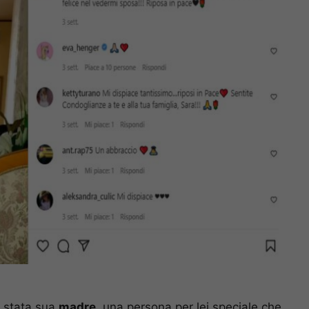
 è stata sua
madre
, una persona per lei speciale che