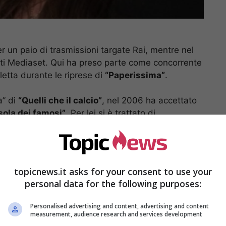
r un paio di trasmissioni targate Rai, mentre nel
eti Mediaset. Qui ha preso parte come concorrente
lletta durante le riprese di
“Paperissima”
.
a” di
“Quelli che il calcio”
, nel 2006 ha accettato
Isola dei famosi”
. Per lei si è trattato di
che è arrivata in finale piazzandosi al termine di
ue sfruttato appieno la sua opportunità,
lico italiano. Purtroppo però, qualche tempo dopo,
blemi di natura personale.
topicnews.it asks for your consent to use your
personal data for the following purposes:
Personalised advertising and content, advertising and content
measurement, audience research and services development