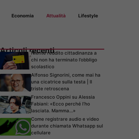
Economia
Attualità
Lifestyle
Articoli recenti
Niente reddito cittadinanza a
chi non ha terminato l’obbligo
scolastico
Alfonso Signorini, come mai ha
una cicatrice sulla testa | Il
triste retroscena
Francesco Oppini su Alessia
Fabiani: «Ecco perché l’ho
lasciata. Mamma…»
Come registrare audio e video
durante chiamata Whatsapp sul
cellulare