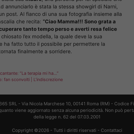
Ad annunciarlo è stata la stessa showgirl di Narni,
un post. Al fianco di una sua fotografia insieme alla
calia che recita:
“Ciao Mamma!!! Sono grata a
ecuperare tanto tempo perso e averti resa felice
a chiosato l’ex modella, la quale deve la sua
 ha fatto tutto il possibile per permettere la
 tornata finalmente a sorridere.
a cantante: “La terapia mi ha…”
o: fan sconvolti | L’indiscrezione
 365 SRL - Via Nicola Marchese 10, 00141 Roma (RM) - Codice Fis
n quanto viene aggiornato senza alcuna periodicità. Non può perta
della legge n. 62 del 07.03.2001
Copyright ©2026 - Tutti i diritti riservati -
Contattaci