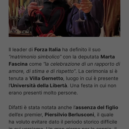
Il leader di
Forza Italia
ha definito il suo
“matrimonio simbolico”
con la deputata
Marta
Fascina
come
“la celebrazione di un rapporto di
amore, di stima e di rispetto”
. La cerimonia si è
tenuta a
Villa Gernetto
, luogo in cui è presente
l’
Università della Libertà
. Una festa in cui non
erano presenti molto persone.
Difatti è stata notata anche l’
assenza del figlio
dell’ex premier,
Piersilvio Berlusconi
, il quale
ha voluto evitare dato il periodo storico difficile
in cui versiamo. Un gran giorno per la coppia, il