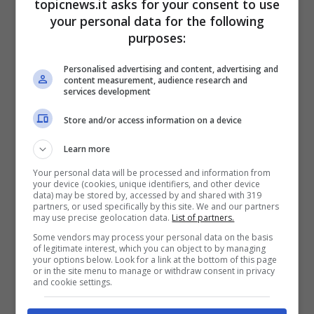
topicnews.it asks for your consent to use
your personal data for the following
purposes:
Personalised advertising and content, advertising and
content measurement, audience research and
services development
Store and/or access information on a device
Learn more
Your personal data will be processed and information from
your device (cookies, unique identifiers, and other device
data) may be stored by, accessed by and shared with 319
partners, or used specifically by this site. We and our partners
may use precise geolocation data.
List of partners.
La coppia non ha potuto celebrare un
Some vendors may process your personal data on the basis
matrimonio tradizionale
, dato che i figli dell’ex
of legitimate interest, which you can object to by managing
your options below. Look for a link at the bottom of this page
premier si sono opposti a questa situazione
or in the site menu to manage or withdraw consent in privacy
and cookie settings.
perché volevano che la compagna del padre
non entrasse a far parte del gruppo di
eredi del