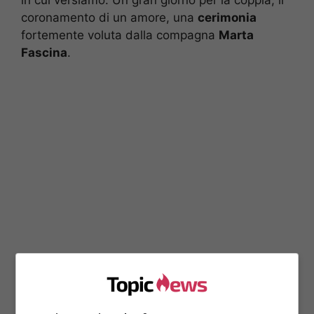
coronamento di un amore, una
cerimonia
fortemente voluta dalla compagna
Marta
Fascina
.
Silvio Berlusconi e la
lieta notizia