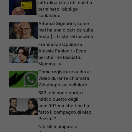
cittadinanza a chi non ha
terminato l’obbligo
scolastico
Alfonso Signorini, come
mai ha una cicatrice sulla
testa | Il triste retroscena
Francesco Oppini su
Alessia Fabiani: «Ecco
perché l’ho lasciata.
Mamma…»
Come registrare audio e
video durante chiamata
Whatsapp sul cellulare
883, chi non ricorda il
mitico duetto degli
anni’90? ma che fine ha
fatto il compagno di Max
Pezzali?
Nei killer, impara a