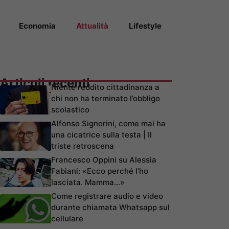
Economia
Attualità
Lifestyle
Articoli recenti
Niente reddito cittadinanza a
chi non ha terminato l’obbligo
scolastico
Alfonso Signorini, come mai ha
una cicatrice sulla testa | Il
triste retroscena
Francesco Oppini su Alessia
Fabiani: «Ecco perché l’ho
lasciata. Mamma…»
Come registrare audio e video
durante chiamata Whatsapp sul
cellulare