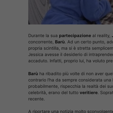
Durante la sua
partecipazione
al reality,
concorrente,
Barù
. Ad un certo punto, add
propria scintilla, ma si è stretta semplic
Jessica avesse il desiderio di intraprende
accaduto. Infatti, proprio lui, ha voluto p
Barù
ha ribadito più volte di non aver quel
contrario l’ha da sempre considerata una
probabilmente, rispecchia la realtà dei suo
celebrità, erano del tutto
veritiere
. Sopra
recente.
A riportare una notizia molto sconvolgen