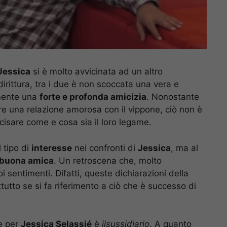
Jessica
si è molto avvicinata ad un altro
irittura, tra i due è non scoccata una vera e
emente una
forte e profonda amicizia
. Nonostante
re una relazione amorosa con il vippone, ciò non è
recisare come e cosa sia il loro legame.
 tipo di
interesse
nei confronti di
Jessica
, ma al
buona amica
. Un retroscena che, molto
i sentimenti. Difatti, queste dichiarazioni della
ttutto se si fa riferimento a ciò che è successo di
te per
Jessica Selassié
è
ilsussidiario
. A quanto