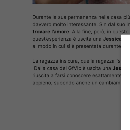
Durante la sua permanenza nella casa più 
davvero molto interessante. Sin dal suo 
trovare l’amore
. Alla fine, però, in que
quest’esperienza è uscita una
Jessica n
al modo in cui si è presentata durante il 
La ragazza insicura, quella ragazza
“succ
Dalla casa del GfVip è uscita una
Jessica
riuscita a farsi conoscere esattamente per
appieno, subendo anche un cambiamento 