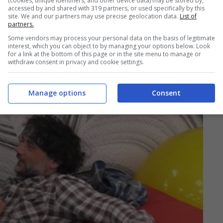
(cookies, unique identifiers, and other device data) may be stored by,
accessed by and shared with 319 partners, or used specifically by this
site. We and our partners may use precise geolocation data.
List of
partners.
Some vendors may process your personal data on the basis of legitimate
interest, which you can object to by managing your options below. Look
for a link at the bottom of this page or in the site menu to manage or
withdraw consent in privacy and cookie settings.
gesto di lui: è finita?
Manage options
Consent