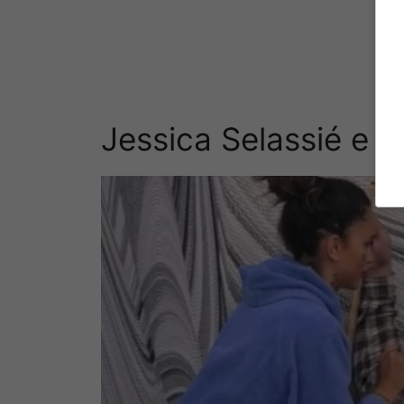
Jessica Selassié e il 