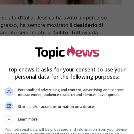
spiata d’Italia, Jessica ha avuto un percorso
ingresso, ha sempre mostrato il
desiderio di
sto ambito sembra abbia
fallito
. Tuttavia da
uova
, una ragazza completamente diversa rispetto
suo ingresso.
ube”
delle sue due
sorelle
, ormai non esiste più.
topicnews.it asks for your consent to use your
 che brilla di luce propria
, una ragazza che è
personal data for the following purposes:
 ciò che è. La quale ha vissuto l’esperienza
per quanto riguarda il suo
aspetto fisico
.
Personalised advertising and content, advertising and content
measurement, audience research and services development
Store and/or access information on a device
Learn more
Your personal data will be processed and information from your device