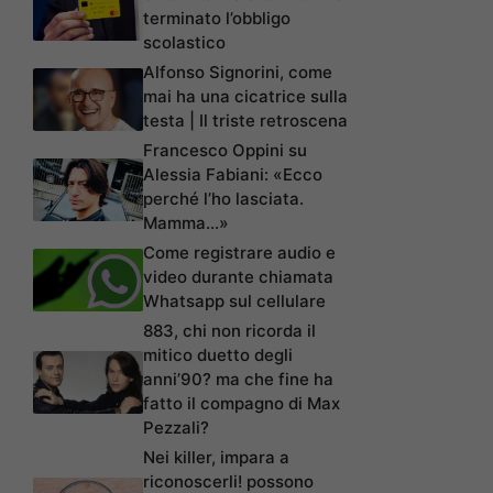
terminato l’obbligo
scolastico
Alfonso Signorini, come
mai ha una cicatrice sulla
testa | Il triste retroscena
Francesco Oppini su
Alessia Fabiani: «Ecco
perché l’ho lasciata.
Mamma…»
Come registrare audio e
video durante chiamata
Whatsapp sul cellulare
883, chi non ricorda il
mitico duetto degli
anni’90? ma che fine ha
fatto il compagno di Max
Pezzali?
Nei killer, impara a
riconoscerli! possono