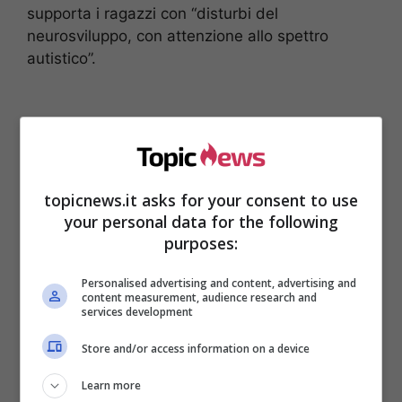
supporta i ragazzi con “disturbi del
neurosviluppo, con attenzione allo spettro
autistico”.
topicnews.it asks for your consent to use
your personal data for the following
purposes:
Personalised advertising and content, advertising and
content measurement, audience research and
services development
La Marrone per farlo ha raccontato la storia di
Store and/or access information on a device
un bambino che si chiama Leone e che lei ha
avuto il piacere di conoscerlo:
“Leone è un
Learn more