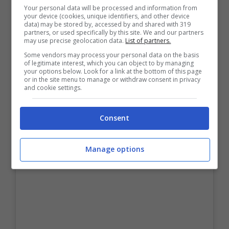
bambino molto speciale che ho avuto il
Your personal data will be processed and information from
piacere di incontrare qualche anno fa
. Mi sono
your device (cookies, unique identifiers, and other device
data) may be stored by, accessed by and shared with 319
subito innamorata di lui e della sua sensibilità e
partners, or used specifically by this site. We and our partners
gioia di vivere. Quando mi ha regalato il suo
may use precise geolocation data.
List of partners.
primo abbraccio, l’ho vissuto come un
Some vendors may process your personal data on the basis
of legitimate interest, which you can object to by managing
grandissimo dono”.
your options below. Look for a link at the bottom of this page
or in the site menu to manage or withdraw consent in privacy
and cookie settings.
Consent
Manage options