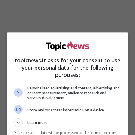
topicnews.it asks for your consent to use
your personal data for the following
purposes:
Da madre cubana e padre bolognese, dopo
Personalised advertising and content, advertising and
essersi diplomata si iscrive all’Università LUISS
content measurement, audience research and
services development
di Roma ma non porterà mai a termine il suo
percorso di studio
. Decide invece di tuffarsi nel
Store and/or access information on a device
mondo della moda
, infatti da giovanissima inzia
ad essere il volto di diverse campagne
Learn more
pubblicitarie e sfila per noti brand sulle
Your personal data will be processed and information from