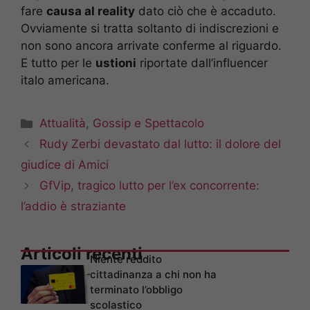
fare
causa al reality
dato ciò che è accaduto.
Ovviamente si tratta soltanto di indiscrezioni e
non sono ancora arrivate conferme al riguardo.
E tutto per le
ustioni
riportate dall’influencer
italo americana.
Categorie
Attualità
,
Gossip e Spettacolo
Rudy Zerbi devastato dal lutto: il dolore del
giudice di Amici
GfVip, tragico lutto per l’ex concorrente:
l’addio è straziante
Articoli recenti
Niente reddito
cittadinanza a chi non ha
terminato l’obbligo
scolastico