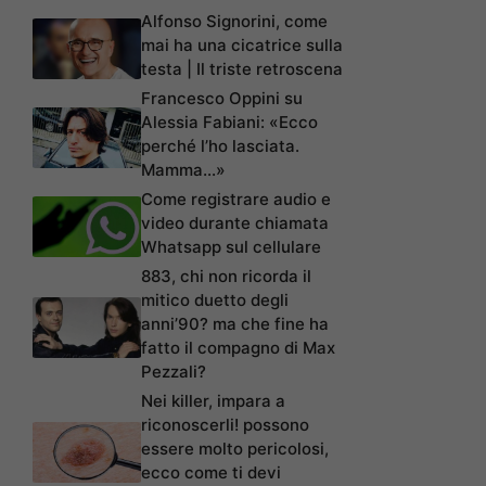
Alfonso Signorini, come
mai ha una cicatrice sulla
testa | Il triste retroscena
Francesco Oppini su
Alessia Fabiani: «Ecco
perché l’ho lasciata.
Mamma…»
Come registrare audio e
video durante chiamata
Whatsapp sul cellulare
883, chi non ricorda il
mitico duetto degli
anni’90? ma che fine ha
fatto il compagno di Max
Pezzali?
Nei killer, impara a
riconoscerli! possono
essere molto pericolosi,
ecco come ti devi