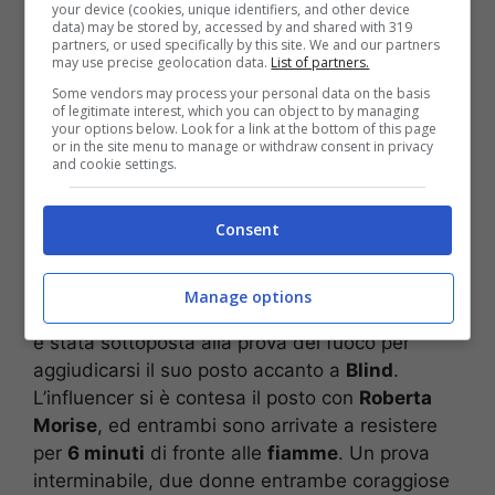
passerelle più importanti di Parigi.
your device (cookies, unique identifiers, and other device
data) may be stored by, accessed by and shared with 319
partners, or used specifically by this site. We and our partners
may use precise geolocation data.
List of partners.
Patrizia Bonetti
è nota al pubblico per la sua
partecipazione al
Grande Fratello Vip
, quando
Some vendors may process your personal data on the basis
of legitimate interest, which you can object to by managing
era già una modella ed aveva solo 22 anni.
your options below. Look for a link at the bottom of this page
or in the site menu to manage or withdraw consent in privacy
Nella casa più spiata d’Italia la sua permanenza
and cookie settings.
dura soltanto 14 giorni. Ma la sua presenza più
breve all’interno dei reality di casa Mediaset, è
Consent
proprio di quest’edizione de
L’Isola dei famosi
2022
.
Manage options
Patrizia Bonetti
, appena sbarcata in Honduras,
è stata sottoposta alla prova del fuoco per
aggiudicarsi il suo posto accanto a
Blind
.
L’influencer si è contesa il posto con
Roberta
Morise
, ed entrambi sono arrivate a resistere
per
6 minuti
di fronte alle
fiamme
. Un prova
interminabile, due donne entrambe coraggiose