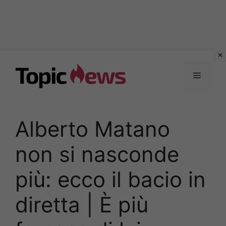
Vai
al
Menu
contenuto
Alberto Matano
non si nasconde
più: ecco il bacio in
diretta | È più