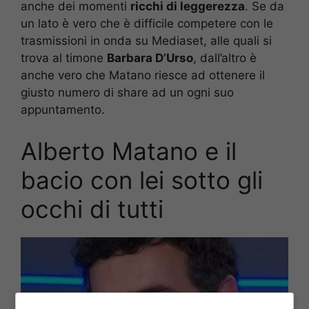
anche dei momenti
ricchi di leggerezza
. Se da
un lato è vero che è difficile competere con le
trasmissioni in onda su Mediaset, alle quali si
trova al timone
Barbara D’Urso
, dall’altro è
anche vero che Matano riesce ad ottenere il
giusto numero di share ad un ogni suo
appuntamento.
Alberto Matano e il
bacio con lei sotto gli
occhi di tutti