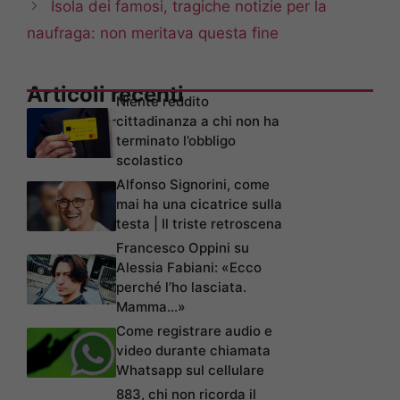
Isola dei famosi, tragiche notizie per la
naufraga: non meritava questa fine
Articoli recenti
Niente reddito
cittadinanza a chi non ha
terminato l’obbligo
scolastico
Alfonso Signorini, come
mai ha una cicatrice sulla
testa | Il triste retroscena
Francesco Oppini su
Alessia Fabiani: «Ecco
perché l’ho lasciata.
Mamma…»
Come registrare audio e
video durante chiamata
Whatsapp sul cellulare
883, chi non ricorda il