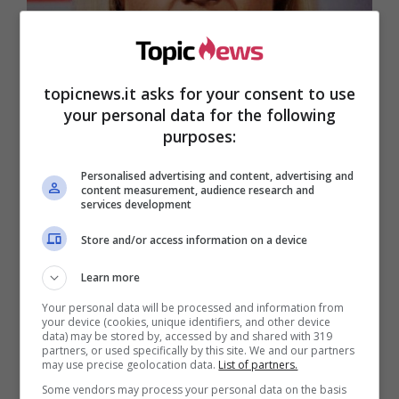
topicnews.it asks for your consent to use
your personal data for the following
purposes:
Personalised advertising and content, advertising and
content measurement, audience research and
services development
Store and/or access information on a device
Learn more
Your personal data will be processed and information from
your device (cookies, unique identifiers, and other device
data) may be stored by, accessed by and shared with 319
partners, or used specifically by this site. We and our partners
Ed è proprio riguardo a quest’ultimo settore che,
may use precise geolocation data.
List of partners.
di recente, è trapelata una notizia che ha
Some vendors may process your personal data on the basis