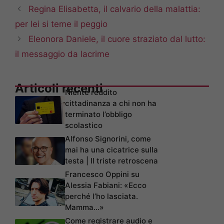
Regina Elisabetta, il calvario della malattia:
per lei si teme il peggio
Eleonora Daniele, il cuore straziato dal lutto:
il messaggio da lacrime
Articoli recenti
Niente reddito
cittadinanza a chi non ha
terminato l’obbligo
scolastico
Alfonso Signorini, come
mai ha una cicatrice sulla
testa | Il triste retroscena
Francesco Oppini su
Alessia Fabiani: «Ecco
perché l’ho lasciata.
Mamma…»
Come registrare audio e