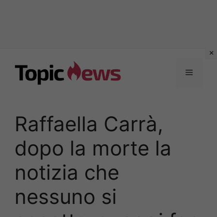
Vai
al
Menu
contenuto
Raffaella Carrà,
dopo la morte la
notizia che
nessuno si