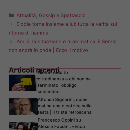
Categorie
Attualità
,
Gossip e Spettacolo
Elodie torna insieme a lui: tutta la verità sul
ritorno di fiamma
Amici, la situazione è drammatica: il Serale
non andrà in onda | Ecco il motivo
Articoli recenti
Niente reddito
cittadinanza a chi non ha
terminato l’obbligo
scolastico
Alfonso Signorini, come
mai ha una cicatrice sulla
testa | Il triste retroscena
Francesco Oppini su
Alessia Fabiani: «Ecco