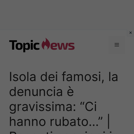
Vai
al
Menu
contenuto
Isola dei famosi, la
denuncia è
gravissima: “Ci
hanno rubato…” |