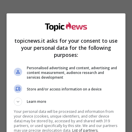
Isola dei famosi,
provvedimenti in
arrivo? Ecco la grave
topicnews.it asks for your consent to use
your personal data for the following
denuncia
purposes:
Personalised advertising and content, advertising and
A far scattare questa nuova e prorompente
content measurement, audience research and
services development
polemica ci hanno pensato Roger Balduino ed
Estefania Bernal. I due naufraghi che formano
Store and/or access information on a device
una coppia hanno puntato il dito contro
Licia
Nunez
, una delle ultime arrivate sulle spiagge
Learn more
dell’Honduras. L’ex modella ha ricevuto una
Your personal data will be processed and information from
proposta da parte della produzione insieme
your device (cookies, unique identifiers, and other device
data) may be stored by, accessed by and shared with 319
all’altro capo squadra
Nicolas Vaporidis
.
partners, or used specifically by this site. We and our partners
may use precise geolocation data.
List of partners.