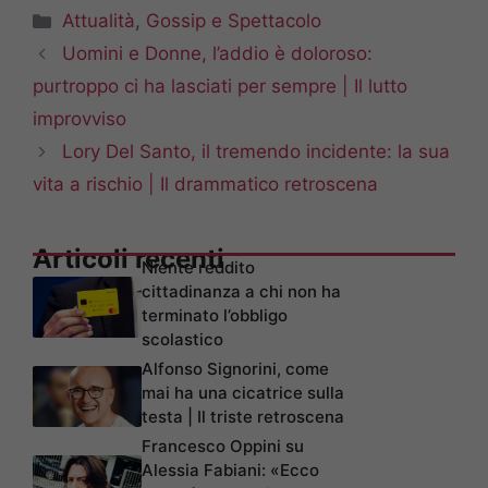
Categorie
Attualità
,
Gossip e Spettacolo
Uomini e Donne, l’addio è doloroso:
purtroppo ci ha lasciati per sempre | Il lutto
improvviso
Lory Del Santo, il tremendo incidente: la sua
vita a rischio | Il drammatico retroscena
Articoli recenti
Niente reddito
cittadinanza a chi non ha
terminato l’obbligo
scolastico
Alfonso Signorini, come
mai ha una cicatrice sulla
testa | Il triste retroscena
Francesco Oppini su
Alessia Fabiani: «Ecco