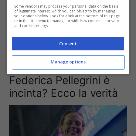
Some vendors may process your personal data on the basis
of legitimate interest, which you can object to by managing
your options below. Look for a link at the bottom of this page
Come sempre il mondo del gossip è sempre
or in the site menu to manage or withdraw consent in privacy
attento al chiacchiericcio mediatico su molti
and cookie settings.
personaggi famosi e, questa volta è toccato
proprio all’ex Campionessa.
L’argomento in
Consent
questione era proprio un pancino sospetto
che ha fatto parlare gli esperti del gossip di
Manage options
una possibile gravidanza.
Sarà cosi?
Federica Pellegrini è
incinta? Ecco la verità