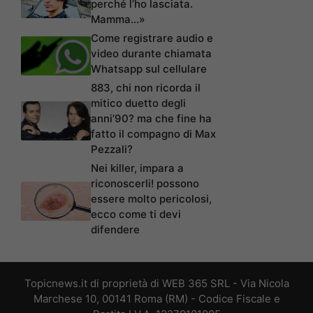
perché l’ho lasciata.
Mamma…»
Come registrare audio e
video durante chiamata
Whatsapp sul cellulare
883, chi non ricorda il
mitico duetto degli
anni’90? ma che fine ha
fatto il compagno di Max
Pezzali?
Nei killer, impara a
riconoscerli! possono
essere molto pericolosi,
ecco come ti devi
difendere
Topicnews.it di proprietà di WEB 365 SRL - Via Nicola
Marchese 10, 00141 Roma (RM) - Codice Fiscale e