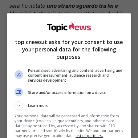
sera ho notato
uno strano sguardo tra lei e
Magnini
. Nella mia testa è scattato un dubbio.
Le ho fatto una scenata di gelosia, ma lei mi ha
rassicurato. Nel giorno in cui Federica ha vinto i
400 stile libero […] dalla sua bocca sono uscite
topicnews.it asks for your consent to use
le parole che meno mi sarei aspettato: ‘Luca,
your personal data for the following
non ti amo più’. […] Il dolore aveva vinto su tutto
purposes:
[…]”.
Personalised advertising and content, advertising and
content measurement, audience research and
services development
Store and/or access information on a device
Learn more
Your personal data will be processed and information from
your device (cookies, unique identifiers, and other device
data) may be stored by, accessed by and shared with 319
partners, or used specifically by this site. We and our partners
may use precise geolocation data.
List of partners.