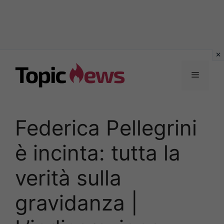
Vai
al
Menu
contenuto
Federica Pellegrini
è incinta: tutta la
verità sulla
gravidanza |