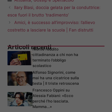
Attualità
,
Gossip e Spettacolo
Ilary Blasi, doccia gelata per la conduttrice:
esce fuori il brutto ‘tradimento’
Amici, è successo all’improvviso: l’allievo
costretto a lasciare la scuola | Fan distrutti
Articoli recenti
Niente reddito
cittadinanza a chi non ha
terminato l’obbligo
scolastico
Alfonso Signorini, come
mai ha una cicatrice sulla
testa | Il triste retroscena
Francesco Oppini su
Alessia Fabiani: «Ecco
perché l’ho lasciata.
Mamma…»