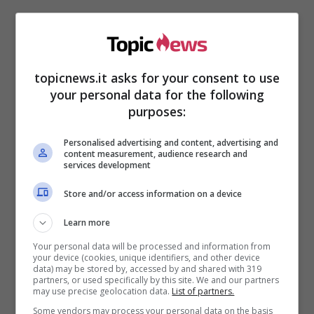
topicnews.it asks for your consent to use
your personal data for the following
purposes:
Personalised advertising and content, advertising and
content measurement, audience research and
Ma cosa è successo durante l’ultima puntata
services development
dell’Isola dei Famosi 2022? Quali sono stati gli
Store and/or access information on a device
altri momenti salienti?
Learn more
I telespettatori hanno vissuto anche un
Your personal data will be processed and information from
passaggio davvero esilarante, quando Ilary
your device (cookies, unique identifiers, and other device
Blasi, invece di dire “
Nulla ti scoraggia
“, ha
data) may be stored by, accessed by and shared with 319
partners, or used specifically by this site. We and our partners
pronunciato
“
Nulla ti scuregg…
“
, scatenando le
may use precise geolocation data.
List of partners.
risate del pubblico.
Some vendors may process your personal data on the basis