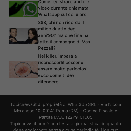
Come registrare audio e
video durante chiamata
Whatsapp sul cellulare
883, chi non ricorda il
mitico duetto degli
anni’90? ma che fine ha
fatto il compagno di Max
Pezzali?
Nei killer, impara a
riconoscerli! possono
essere molto pericolosi,
ecco come ti devi
difendere
Topicnews.it di proprietà di WEB 365 SRL - Via Nicola
Marchese 10, 00141 Roma (RM) - Codice Fiscale e
Partita I.V.A. 12279101005
Topicnews.it non è una testata giornalistica, in quanto
viene aggiornato senza alcuna periodicità. Non può