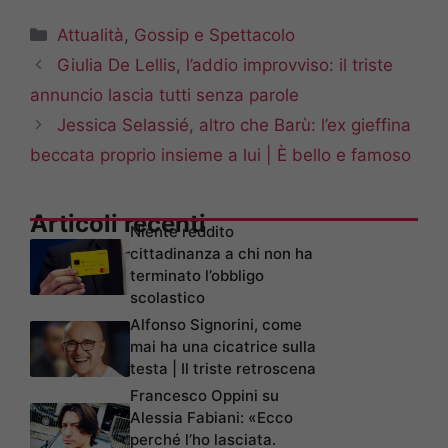
Categorie
Attualità
,
Gossip e Spettacolo
Giulia De Lellis, l’addio improvviso: il triste
annuncio lascia tutti senza parole
Jessica Selassié, altro che Barù: l’ex gieffina
beccata proprio insieme a lui | È bello e famoso
Articoli recenti
Niente reddito
cittadinanza a chi non ha
terminato l’obbligo
scolastico
Alfonso Signorini, come
mai ha una cicatrice sulla
testa | Il triste retroscena
Francesco Oppini su
Alessia Fabiani: «Ecco
perché l’ho lasciata.