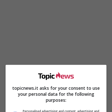
Un dolore immenso
quello provato dal volto
topicnews.it asks for your consent to use
your personal data for the following
di Uomini e Donne
purposes:
Personalised advertising and content, advertising and