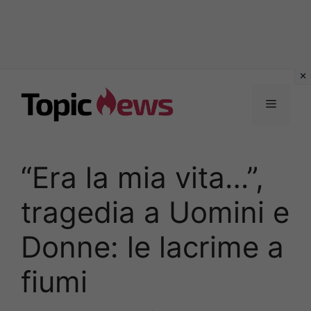
Vai
al
Menu
contenuto
“Era la mia vita…”,
tragedia a Uomini e
Donne: le lacrime a
fiumi