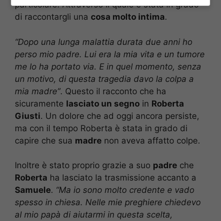
particolare. Attraverso il quale è stata in grado
di raccontargli una
cosa molto intima
.
“Dopo una lunga malattia durata due anni ho
perso mio padre. Lui era la mia vita e un tumore
me lo ha portato via. E in quel momento, senza
un motivo, di questa tragedia davo la colpa a
mia madre”
. Questo il racconto che ha
sicuramente
lasciato un segno
in
Roberta
Giusti
. Un dolore che ad oggi ancora persiste,
ma con il tempo Roberta è stata in grado di
capire che sua
madre
non aveva affatto colpe.
Inoltre è stato proprio grazie a suo
padre
che
Roberta
ha lasciato la trasmissione accanto a
Samuele
.
“Ma io sono molto credente e vado
spesso in chiesa. Nelle mie preghiere chiedevo
al mio papà di aiutarmi in questa scelta,