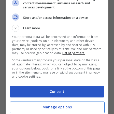
content measurement, audience research and
services development
Store and/or access information on a device
Learn more
Your personal data will be processed and information from
your device (cookies, unique identifiers, and other device
data) may be stored by, accessed by and shared with 319
partners, or used specifically by this site. We and our partners
may use precise geolocation data.
List of partners.
Some vendors may process your personal data on the basis
of legitimate interest, which you can object to by managing
your options below. Look for a link at the bottom of this page
Stiamo parlando di
Roberta Giusti
. Al momento
or in the site menu to manage or withdraw consent in privacy
and cookie settings.
i due
vivono a distanza
, ma questa situazione
non durerà a lungo dato che stanno pensando
già di avere un
futuro insieme
e progettando
Consent
una
convivenza
. Roberta ha capito che
Samuele potesse essere il ragazzo giusto per lei
Manage options
già nel momento in cui si è creato un feeling