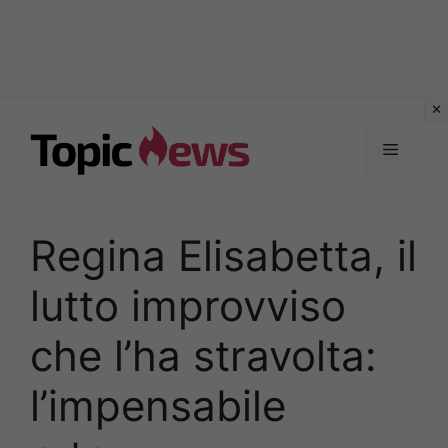
Vai
al
Menu
contenuto
Regina Elisabetta, il
lutto improvviso
che l’ha stravolta:
l’impensabile