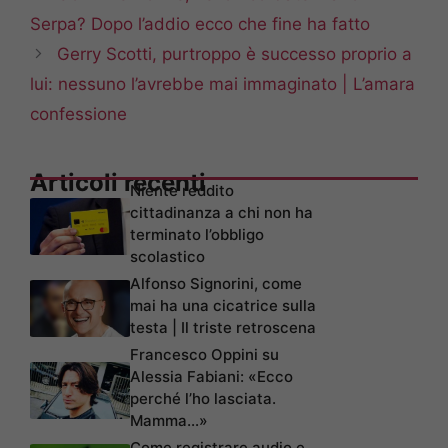
Serpa? Dopo l’addio ecco che fine ha fatto
Gerry Scotti, purtroppo è successo proprio a
lui: nessuno l’avrebbe mai immaginato | L’amara
confessione
Articoli recenti
Niente reddito
cittadinanza a chi non ha
terminato l’obbligo
scolastico
Alfonso Signorini, come
mai ha una cicatrice sulla
testa | Il triste retroscena
Francesco Oppini su
Alessia Fabiani: «Ecco
perché l’ho lasciata.
Mamma…»
Come registrare audio e