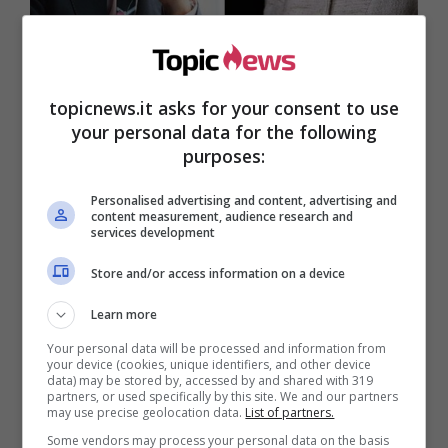
topicnews.it asks for your consent to use
your personal data for the following
purposes:
Personalised advertising and content, advertising and
content measurement, audience research and
services development
Store and/or access information on a device
Learn more
Vicissitudini che hanno avuto un peso sulla
Your personal data will be processed and information from
regina Elisabetta II, che ha da poco compiuto 96
your device (cookies, unique identifiers, and other device
data) may be stored by, accessed by and shared with 319
anni.
Antonio Caprarica
, famoso giornalista e
partners, or used specifically by this site. We and our partners
scrittore oltre che esperto delle vicende che
may use precise geolocation data.
List of partners.
riguardano i reali britannici, è intervenuto a
Some vendors may process your personal data on the basis