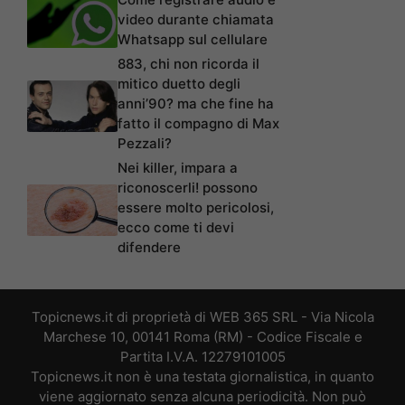
video durante chiamata
Whatsapp sul cellulare
883, chi non ricorda il
mitico duetto degli
anni’90? ma che fine ha
fatto il compagno di Max
Pezzali?
Nei killer, impara a
riconoscerli! possono
essere molto pericolosi,
ecco come ti devi
difendere
Topicnews.it di proprietà di WEB 365 SRL - Via Nicola
Marchese 10, 00141 Roma (RM) - Codice Fiscale e
Partita I.V.A. 12279101005
Topicnews.it non è una testata giornalistica, in quanto
viene aggiornato senza alcuna periodicità. Non può