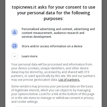
Isola dei famosi,
topicnews.it asks for your consent to use
ancora problemi per il
your personal data for the following
purposes:
naufrago
Personalised advertising and content, advertising and
content measurement, audience research and
A spaventare ancora una volta il grande
services development
pubblico del reality show diretto per il terzo
Store and/or access information on a device
anno di fila da Ilary Blasi è stato
Nicolas
Vaporidis
. Questa edizione è stata
Learn more
caratterizzata da diversi infortuni e malori che
Your personal data will be processed and information from
spesso hanno costretto i concorrenti a recarsi in
your device (cookies, unique identifiers, and other device
infermeria per sottoporsi alle cure dei medici.
data) may be stored by, accessed by and shared with 319
partners, or used specifically by this site. We and our partners
may use precise geolocation data.
List of partners.
Mentre fin dalle prime battute della puntata
Some vendors may process your personal data on the basis
Nick Luciani si è presentato in stampelle a
of legitimate interest, which you can object to by managing
your options below. Look for a link at the bottom of this page
causa di un piccolo infortunio, durante il corso
or in the site menu to manage or withdraw consent in privacy
della diretta la stessa sorte è toccata anche al
and cookie settings.