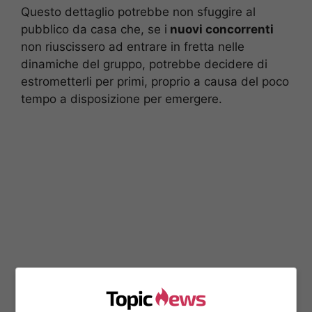
Questo dettaglio potrebbe non sfuggire al
pubblico da casa che, se i
nuovi concorrenti
non riuscissero ad entrare in fretta nelle
dinamiche del gruppo, potrebbe decidere di
estrometterli per primi, proprio a causa del poco
tempo a disposizione per emergere.