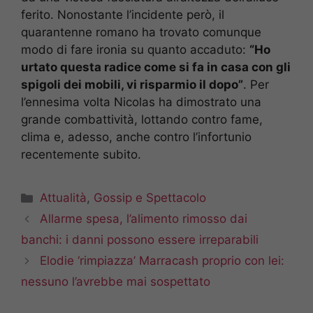
ferito. Nonostante l’incidente però, il
quarantenne romano ha trovato comunque
modo di fare ironia su quanto accaduto:
“Ho
urtato questa radice come si fa in casa con gli
spigoli dei mobili, vi risparmio il dopo”
. Per
l’ennesima volta Nicolas ha dimostrato una
grande combattività, lottando contro fame,
clima e, adesso, anche contro l’infortunio
recentemente subito.
Categorie
Attualità
,
Gossip e Spettacolo
Allarme spesa, l’alimento rimosso dai
banchi: i danni possono essere irreparabili
Elodie ‘rimpiazza’ Marracash proprio con lei:
nessuno l’avrebbe mai sospettato