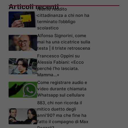
Articoli recenti
Niente reddito
cittadinanza a chi non ha
terminato l’obbligo
scolastico
Alfonso Signorini, come
mai ha una cicatrice sulla
testa | Il triste retroscena
Francesco Oppini su
Alessia Fabiani: «Ecco
perché l’ho lasciata.
Mamma…»
Come registrare audio e
video durante chiamata
Whatsapp sul cellulare
883, chi non ricorda il
mitico duetto degli
anni’90? ma che fine ha
fatto il compagno di Max
Pezzali?