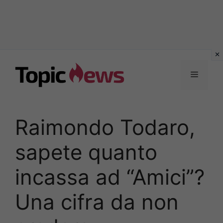
Vai
al
Menu
contenuto
Raimondo Todaro,
sapete quanto
incassa ad “Amici”?
Una cifra da non