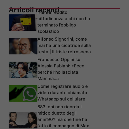
Articoli recenti
Niente reddito
cittadinanza a chi non ha
terminato l’obbligo
scolastico
Alfonso Signorini, come
mai ha una cicatrice sulla
testa | Il triste retroscena
Francesco Oppini su
Alessia Fabiani: «Ecco
perché l’ho lasciata.
Mamma…»
Come registrare audio e
video durante chiamata
Whatsapp sul cellulare
883, chi non ricorda il
mitico duetto degli
anni’90? ma che fine ha
fatto il compagno di Max