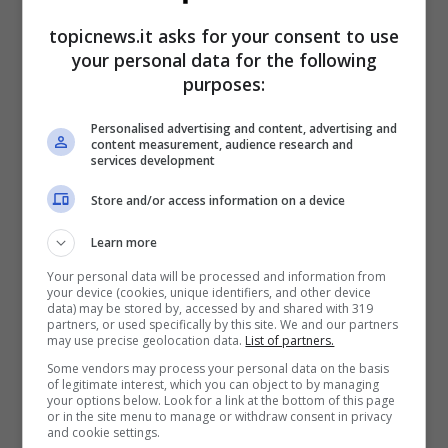
Raimondo Todaro,
topicnews.it asks for your consent to use
ecco quanto guadagna
your personal data for the following
purposes:
il maestro di “Amici”
Personalised advertising and content, advertising and
content measurement, audience research and
Uno dei rapporti più belli che si è venuto a
services development
creare quest’anno nella scuola di “Amici di Maria
De Filippi” è senza dubbio proprio quello tra
Store and/or access information on a device
Raimondo ed il suo
allievo Nunzio
. Il giovane
Learn more
ballerino ha rivelato che in passato ha avuto
alcuni screzi con l’esperto danzatore, il quale
Your personal data will be processed and information from
your device (cookies, unique identifiers, and other device
però ha messo una pietra sopra a tutte le
data) may be stored by, accessed by and shared with 319
questioni per concentrarsi esclusivamente sulla
partners, or used specifically by this site. We and our partners
may use precise geolocation data.
List of partners.
crescita del ragazzo.
Some vendors may process your personal data on the basis
of legitimate interest, which you can object to by managing
Todaro ha difeso Stancampiano a spada tratta,
your options below. Look for a link at the bottom of this page
or in the site menu to manage or withdraw consent in privacy
in particolar modo dai tanti attacchi da lui
and cookie settings.