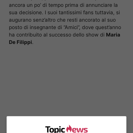
ancora un po’ di tempo prima di annunciare la
sua decisione. I suoi tantissimi fans tuttavia, si
augurano senz’altro che resti ancorato al suo
posto di insegnante di “Amici”, dove quest’anno
ha contribuito al successo dello show di
Maria
De Filippi
.