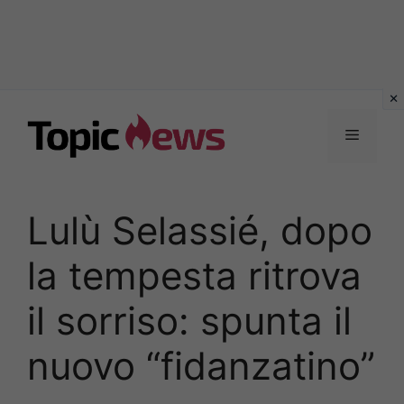
Vai
al
Menu
contenuto
Lulù Selassié, dopo
la tempesta ritrova
il sorriso: spunta il
nuovo “fidanzatino”