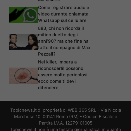
Come registrare audio e
video durante chiamata
Whatsapp sul cellulare
883, chi non ricorda il
mitico duetto degli
anni’90? ma che fine ha
fatto il compagno di Max
Pezzali?
Nei killer, impara a
riconoscerli! possono
essere molto pericolosi,
ecco come ti devi
difendere
Topicnews.it di proprietà di WEB 365 SRL - Via Nicola
Marchese 10, 00141 Roma (RM) - Codice Fiscale e
Partita I.V.A. 12279101005
Topicnews.it non è una testata giornalistica, in quanto