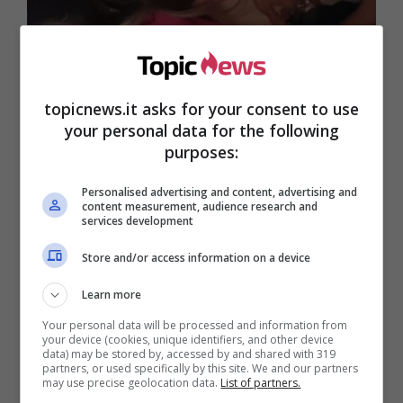
topicnews.it asks for your consent to use
your personal data for the following
purposes:
Personalised advertising and content, advertising and
content measurement, audience research and
services development
Store and/or access information on a device
Learn more
Your personal data will be processed and information from
your device (cookies, unique identifiers, and other device
data) may be stored by, accessed by and shared with 319
partners, or used specifically by this site. We and our partners
Dato che Manuel non sembra affatto disposto a
may use precise geolocation data.
List of partners.
tornare sui suoi passi, a Lulù non resta che