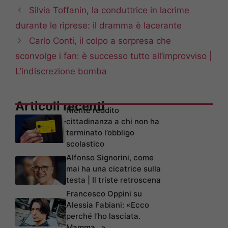
Silvia Toffanin, la conduttrice in lacrime
durante le riprese: il dramma è lacerante
Carlo Conti, il colpo a sorpresa che
sconvolge i fan: è successo tutto all’improvviso |
L’indiscrezione bomba
Articoli recenti
Niente reddito
cittadinanza a chi non ha
terminato l’obbligo
scolastico
Alfonso Signorini, come
mai ha una cicatrice sulla
testa | Il triste retroscena
Francesco Oppini su
Alessia Fabiani: «Ecco
perché l’ho lasciata.
Mamma…»