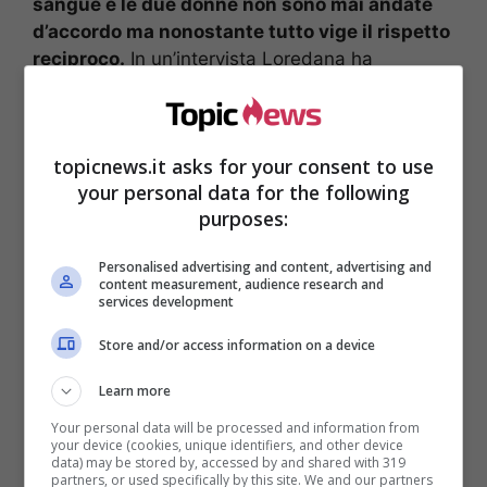
sangue e le due donne non sono mai andate
d’accordo ma nonostante tutto vige il rispetto
reciproco.
In un’intervista Loredana ha
confessato: “
Conosco bene Romina e, in modo
molto naturale, ho sempre insegnato ai miei figli
a
rispettarla
perché è una donna che ha fatto
topicnews.it asks for your consent to use
parte della vita del padre”- aggiungendo-: “Poi
your personal data for the following
voglio dire una cosa una volta per tutte:
io non
purposes:
odio Romina
. Tutte queste rivalità, veleni e gli
antagonismi non fanno parte di me. Sono
Personalised advertising and content, advertising and
fantasie, a volte anche divertenti, ma pur
content measurement, audience research and
services development
sempre invenzioni”.
Store and/or access information on a device
Learn more
Your personal data will be processed and information from
your device (cookies, unique identifiers, and other device
data) may be stored by, accessed by and shared with 319
partners, or used specifically by this site. We and our partners