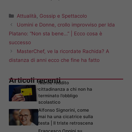
Categorie
Attualità
,
Gossip e Spettacolo
Uomini e Donne, crollo improvviso per Ida
Platano: “Non sta bene…” | Ecco cosa è
successo
MasterChef, ve la ricordate Rachida? A
distanza di anni ecco che fine ha fatto
Articoli recenti
Niente reddito
cittadinanza a chi non ha
terminato l’obbligo
scolastico
Alfonso Signorini, come
mai ha una cicatrice sulla
testa | Il triste retroscena
Francesco Oppini su