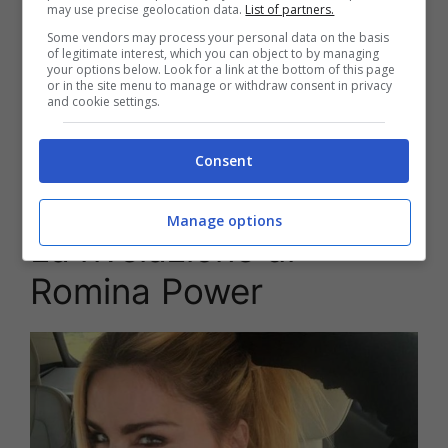
may use precise geolocation data.
List of partners.
Some vendors may process your personal data on the basis
of legitimate interest, which you can object to by managing
your options below. Look for a link at the bottom of this page
or in the site menu to manage or withdraw consent in privacy
and cookie settings.
Loredana ha deciso di fare una confessione
Consent
rilasciando un’intervista pubblica circa la sua
nuova vita.
Manage options
La rivelazione di
Romina Power