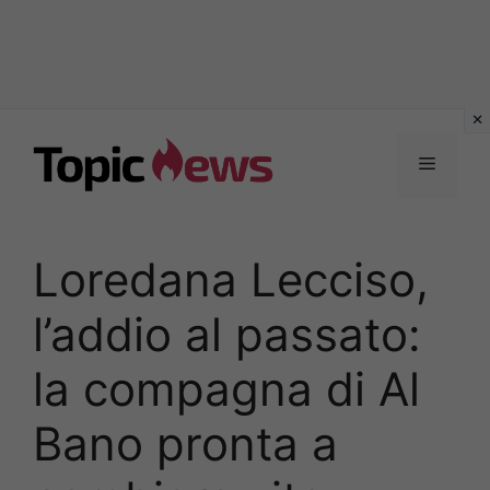
Vai
al
Menu
contenuto
Loredana Lecciso,
l’addio al passato:
la compagna di Al
Bano pronta a