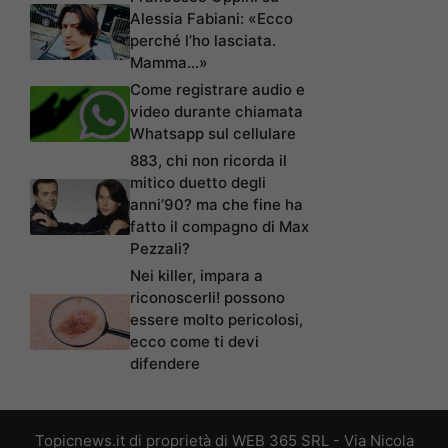
Alessia Fabiani: «Ecco
perché l’ho lasciata.
Mamma…»
Come registrare audio e
video durante chiamata
Whatsapp sul cellulare
883, chi non ricorda il
mitico duetto degli
anni’90? ma che fine ha
fatto il compagno di Max
Pezzali?
Nei killer, impara a
riconoscerli! possono
essere molto pericolosi,
ecco come ti devi
difendere
Topicnews.it di proprietà di WEB 365 SRL - Via Nicola