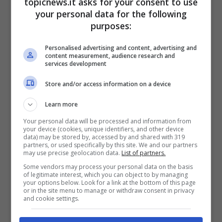
topicnews.it asks for your consent to use
stata sposato con Gianna Scarpelli
, dalla
your personal data for the following
quale si é separato in maniera consensuale e
purposes:
con la quale ha mantenuto sempre ottimi
rapporti.
Dal matrimonio sono nati i due figli di
Personalised advertising and content, advertising and
Carlo, Giulia e Paolo.
L’attore ha sempre voluto
content measurement, audience research and
services development
rimanere in disparte per quanto riguarda la sua
vita privata e nulla si sa il riguardo sue
Store and/or access information on a device
successive frequentazioni, anche se si suppone
che sia single come più volte ha dichiarato.
Learn more
Your personal data will be processed and information from
your device (cookies, unique identifiers, and other device
data) may be stored by, accessed by and shared with 319
partners, or used specifically by this site. We and our partners
may use precise geolocation data.
List of partners.
Some vendors may process your personal data on the basis
of legitimate interest, which you can object to by managing
your options below. Look for a link at the bottom of this page
or in the site menu to manage or withdraw consent in privacy
and cookie settings.