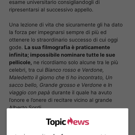
esame universitario consigliandogli di
ripresentarsi al successivo appello.
Una lezione di vita che sicuramente gli ha dato
la forza per impegnarsi sempre di più ed
ottenere lo straordinario successo di cui oggi
gode.
La sua filmografia è praticamente
infinita; impossibile nominare tutte le sue
pellicole,
ne ricordiamo solo alcune tra le più
celebri, tra cui
Bianco rosso e Verdone,
Maledetto il giorno che ti ho incontrato, Un
sacco bello, Grande grosso e Verdone
e
In
viaggio con papà
durante il quale ha avuto
l’onore e l’onere di recitare vicino al grande
Alberto Sordi.
Sua sorella Silvia alla quale è legatissimo é la
moglie di Cristian De Sica. Dal 1980 al 1996
è