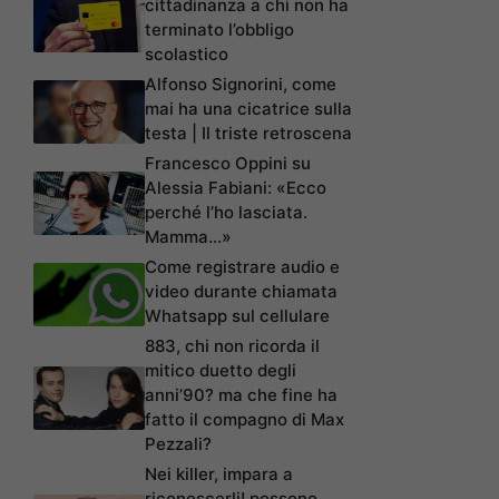
cittadinanza a chi non ha
terminato l’obbligo
scolastico
Alfonso Signorini, come
mai ha una cicatrice sulla
testa | Il triste retroscena
Francesco Oppini su
Alessia Fabiani: «Ecco
perché l’ho lasciata.
Mamma…»
Come registrare audio e
video durante chiamata
Whatsapp sul cellulare
883, chi non ricorda il
mitico duetto degli
anni’90? ma che fine ha
fatto il compagno di Max
Pezzali?
Nei killer, impara a
riconoscerli! possono