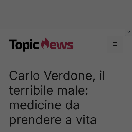
Vai
al
Menu
contenuto
Carlo Verdone, il
terribile male:
medicine da
prendere a vita