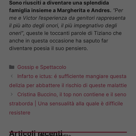
Sono riusciti a diventare una splendida
famiglia insieme a Margherita e Andres.
“Per
me e Victor l’esperienza da genitori rappresenta
il più alto degli onori, il più impegnativo degli
oneri”
, queste le toccanti parole di Tiziano che
anche in questa occasione ha saputo far
diventare poesia il suo pensiero.
Categorie
Gossip e Spettacolo
Infarto e ictus: é sufficiente mangiare questa
delizia per abbattere il rischio di queste malattie
Cristina Buccino, il top non contiene e il seno
straborda | Una sensualità alla quale è difficile
resistere
Articoli recenti
Niente reddito