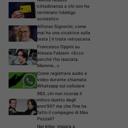
cittadinanza a chi non ha
terminato l’obbligo
scolastico
Alfonso Signorini, come
mai ha una cicatrice sulla
testa | Il triste retroscena
Francesco Oppini su
Alessia Fabiani: «Ecco
perché l’ho lasciata.
Mamma…»
Come registrare audio e
video durante chiamata
Whatsapp sul cellulare
883, chi non ricorda il
mitico duetto degli
anni’90? ma che fine ha
fatto il compagno di Max
Pezzali?
Nei killer, impara a