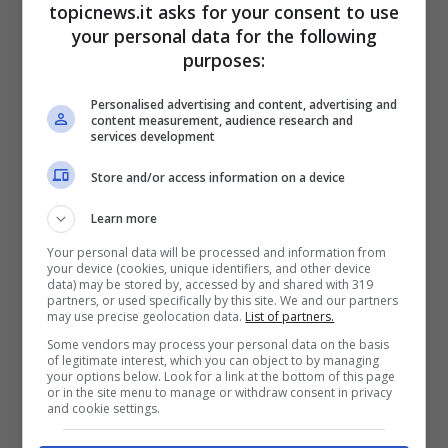
tutti noi abbiamo intonato almeno una volta.
topicnews.it asks for your consent to use
Grazie a quel successo straordinario ha iniziato
your personal data for the following
la sua carriera che lo ha portato in giro per il
purposes:
mondo.
Personalised advertising and content, advertising and
content measurement, audience research and
services development
Store and/or access information on a device
Learn more
Your personal data will be processed and information from
your device (cookies, unique identifiers, and other device
data) may be stored by, accessed by and shared with 319
partners, or used specifically by this site. We and our partners
may use precise geolocation data.
List of partners.
Some vendors may process your personal data on the basis
of legitimate interest, which you can object to by managing
your options below. Look for a link at the bottom of this page
Un passato turbolento; in gioventù è stato
or in the site menu to manage or withdraw consent in privacy
vittima di bullismo ed è arrivato a pesare anche
and cookie settings.
più di 100 kg, poi la
dipendenza dall’alcol che,