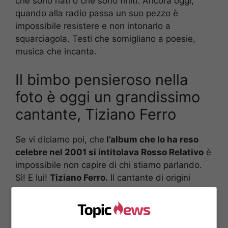
che sono nati o che sono finiti. Ancora oggi,
quando alla radio passa un suo pezzo è
impossibile resistere e non intonarlo a
squarciagola. Testi che somigliano a poesie,
musica che incanta.
Il bimbo pensieroso nella
foto è oggi un grandissimo
cantante, Tiziano Ferro
Se vi diciamo poi, che
l’album che lo ha reso
celebre nel 2001 si intitolava Rosso Relativo
è
impossibile non capire di chi stiamo parlando.
Sì! E lui!
Tiziano Ferro.
Il cantante di origini
laziali che ha incantato diverse generazioni con
la sua splendida musica. Nella sua prima
produzione c’era anche il celebre
Xdono
che