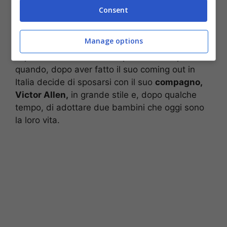
da tragedia è diventata un’opportunità.
Il suo
Consent
impegno per salvare le comunità di alcolisti,
infatti, è diventato serio e costante.
Manage options
E’ poi è diventato un esempio di emancipazione
quando, dopo aver fatto il suo coming out in
Italia decide di sposarsi con il suo
compagno,
Victor Allen,
in grande stile e, dopo qualche
tempo, di adottare due bambini che oggi sono
la loro vita.