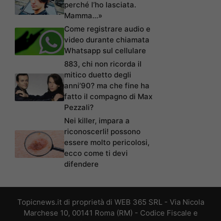
perché l’ho lasciata.
Mamma…»
Come registrare audio e
video durante chiamata
Whatsapp sul cellulare
883, chi non ricorda il
mitico duetto degli
anni’90? ma che fine ha
fatto il compagno di Max
Pezzali?
Nei killer, impara a
riconoscerli! possono
essere molto pericolosi,
ecco come ti devi
difendere
Topicnews.it di proprietà di WEB 365 SRL - Via Nicola
Marchese 10, 00141 Roma (RM) - Codice Fiscale e