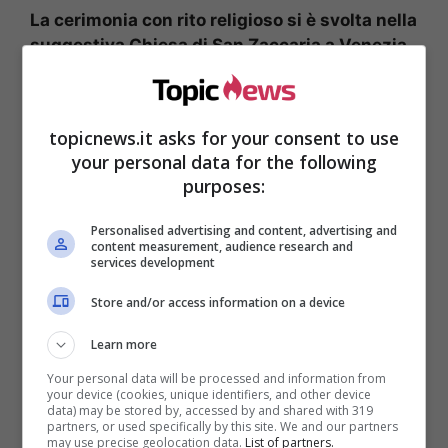
La cerimonia con rito religioso si è svolta nella
suggestiva Chiesa di San Zaccaria a Venezia.
Per il ricevimento, invece, è stato scelto il
meraviglioso
JW Marriott Venice Resort & Spa,
location esclusiva e prestigiosa della laguna.
La
topicnews.it asks for your consent to use
lussuosa struttura ricettiva
superlusso si
your personal data for the following
trova sull’isola delle Rose,
dove una camera
purposes:
doppia
, in questo periodo dell’anno,
si aggira
intorno ai 760 euro
. L’organizzazione e la
Personalised advertising and content, advertising and
pianificazione nei minimi dettagli dell’evento è
content measurement, audience research and
services development
stata affidata al noto
wedding planner Enzo
Miccio, costato da solo intorno ai
50mila euro
.
Store and/or access information on a device
Learn more
Your personal data will be processed and information from
your device (cookies, unique identifiers, and other device
data) may be stored by, accessed by and shared with 319
partners, or used specifically by this site. We and our partners
may use precise geolocation data.
List of partners.