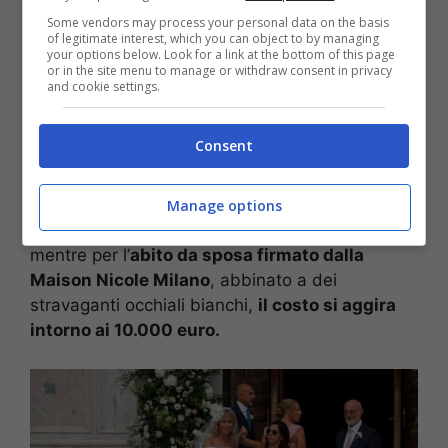
Some vendors may process your personal data on the basis
of legitimate interest, which you can object to by managing
your options below. Look for a link at the bottom of this page
or in the site menu to manage or withdraw consent in privacy
and cookie settings.
Consent
Per suggellare l’unione, sono state selezionate
delle
fedi Damiani,
scelte anche dalla nota
influencer Chiara Ferragni per il suo matrimonio.
Manage options
Le fedi sono
costate circa 4.000 euro l’una
,
mentre per l’
abito da sposa firmato dalla
Maison Nicole Milano
, abbinato a dei
stravaganti occhiali bianchi,
il costo si aggira
intorno ai 10.000 euro.