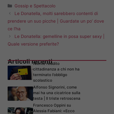
Categorie
Gossip e Spettacolo
Le Donatella, molti sarebbero contenti di
prendere un suo picche | Guardate un po’ dove
ce l’ha
Le Donatella: gemelline in posa super sexy |
Quale versione preferite?
Articoli recenti
Niente reddito
cittadinanza a chi non ha
terminato l’obbligo
scolastico
Alfonso Signorini, come
mai ha una cicatrice sulla
testa | Il triste retroscena
Francesco Oppini su
Alessia Fabiani: «Ecco