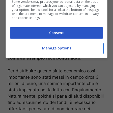
Some vendors may process your personal data on the basis
nazionale
of legitimate interest, which you can object to by managing
your options below. Look for a link at the bottom of this page
or in the site menu to manage or withdraw consent in privacy
and cookie settings.
Ovviamente, nella manovra è compresa anche
la rottamazione dell’auto vecchia che andrà a
scontare ulteriormente il prezzo della nuova. Gli
Consent
incentivi economici che sono stati messi a
disposizione per i cittadini
non vanno a
Manage options
sostituire quelli previsti a livello nazionale
come ad esempio l’eco bonus auto.
Per distribuire questo aiuto economico così
importante sono stati messi in campo circa 3
milioni di euro, una somma importante che è
stata impiegata per la lotta con l’inquinamento.
Naturalmente, poiché si parla di aiuti disponibili
fino ad esaurimento dei fondi, è necessario
affrettarsi per evitare di non rientrare nei