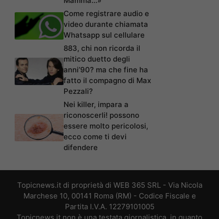
Mamma…»
Come registrare audio e
video durante chiamata
Whatsapp sul cellulare
883, chi non ricorda il
mitico duetto degli
anni’90? ma che fine ha
fatto il compagno di Max
Pezzali?
Nei killer, impara a
riconoscerli! possono
essere molto pericolosi,
ecco come ti devi
difendere
Topicnews.it di proprietà di WEB 365 SRL - Via Nicola
Marchese 10, 00141 Roma (RM) - Codice Fiscale e
Partita I.V.A. 12279101005
Topicnews.it non è una testata giornalistica, in quanto