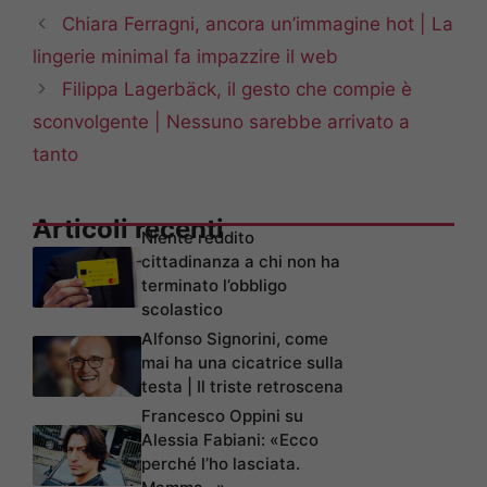
Chiara Ferragni, ancora un’immagine hot | La
lingerie minimal fa impazzire il web
Filippa Lagerbäck, il gesto che compie è
sconvolgente | Nessuno sarebbe arrivato a
tanto
Articoli recenti
Niente reddito
cittadinanza a chi non ha
terminato l’obbligo
scolastico
Alfonso Signorini, come
mai ha una cicatrice sulla
testa | Il triste retroscena
Francesco Oppini su
Alessia Fabiani: «Ecco
perché l’ho lasciata.