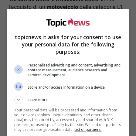
l’acquisto di un
motoveicolo
della categoria L1,
L2, L3, L4, L5, L6 ed L7, l’incentivo è pari al
60% del prezzo di listino ovvero
fino a un
massimo di 3000 €.
topicnews.it asks for your consent to use
your personal data for the following
purposes:
Personalised advertising and content, advertising and
content measurement, audience research and
services development
Store and/or access information on a device
Learn more
Your personal data will be processed and information from
your device (cookies, unique identifiers, and other device
data) may be stored by, accessed by and shared with 319
Gli incentivi comunali non
partners, or used specifically by this site. We and our partners
may use precise geolocation data.
List of partners.
sostituiscono quelli a livello