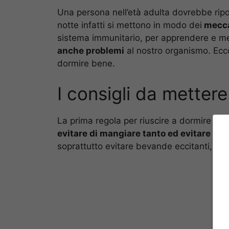
Una persona nell’età adulta dovrebbe rip
notte infatti si mettono in modo dei
mecca
sistema immunitario, per apprendere e m
anche problemi
al nostro organismo. Ecco 
dormire bene.
I consigli da metter
La prima regola per riuscire a dormire è
d
evitare di mangiare tanto ed evitare ce
soprattutto evitare bevande eccitanti, com