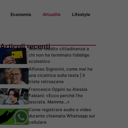
Economia
Attualità
Lifestyle
Articoli recenti
Niente reddito cittadinanza a
chi non ha terminato l’obbligo
scolastico
Alfonso Signorini, come mai ha
una cicatrice sulla testa | Il
triste retroscena
Francesco Oppini su Alessia
Fabiani: «Ecco perché l’ho
lasciata. Mamma…»
Come registrare audio e video
durante chiamata Whatsapp sul
cellulare