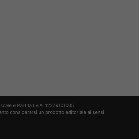
cale e Partita I.V.A. 12279101005
nto considerarsi un prodotto editoriale ai sensi