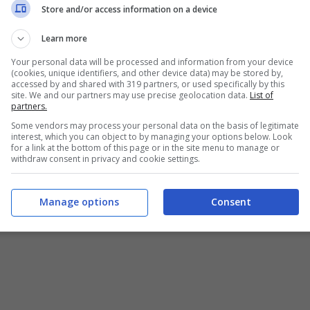
Store and/or access information on a device
Learn more
Your personal data will be processed and information from your device
(cookies, unique identifiers, and other device data) may be stored by,
accessed by and shared with 319 partners, or used specifically by this
site. We and our partners may use precise geolocation data.
List of
o alleati e
favoriscono il riposo notturno
. Questi
partners.
enza di sali minerali
. Tra questi ci sono il pesce, i
Some vendors may process your personal data on the basis of legitimate
e.
interest, which you can object to by managing your options below. Look
for a link at the bottom of this page or in the site menu to manage or
withdraw consent in privacy and cookie settings.
uillizza e permette di dormire bene
. Questo
le dell’aumento della serotonina. Aiuta le persone
Manage options
Consent