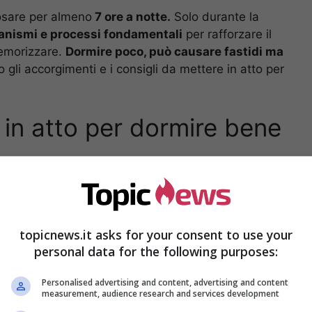
osare per almeno
7 ore a notte.
Solo durante la
nismi e processi fondamentali
per rafforzare il
emorizzare.
Dormire poco, può causare fastidi ma
gli accorgimenti e i consigli da mettere in atto per
e in atto per dormire bene
igerire bene
. Per farlo nel migliore dei modi è
ne abbondanti.
Non bisogna neanche digiunare e
e energy drink o caffè o il cioccolato.
topicnews.it asks for your consent to use your
personal data for the following purposes:
Personalised advertising and content, advertising and content
measurement, audience research and services development