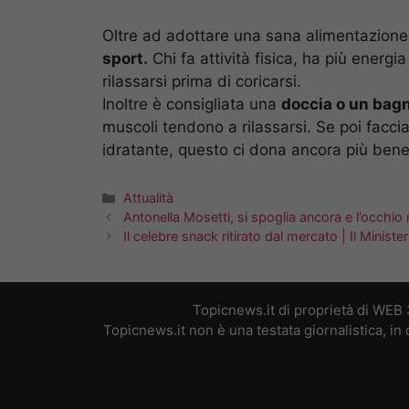
Oltre ad adottare una sana alimentazion
sport.
Chi fa attività fisica, ha più energi
rilassarsi prima di coricarsi.
Inoltre è consigliata una
doccia o un bagn
muscoli tendono a rilassarsi. Se poi fac
idratante, questo ci dona ancora più bene
Categorie
Attualità
Antonella Mosetti, si spoglia ancora e l’occhio 
Il celebre snack ritirato dal mercato | Il Minist
Topicnews.it di proprietà di WEB
Topicnews.it non è una testata giornalistica, i