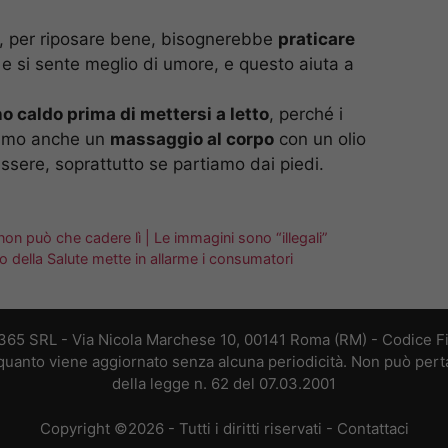
e, per riposare bene, bisognerebbe
praticare
a e si sente meglio di umore, e questo aiuta a
o caldo prima di mettersi a letto
, perché i
ciamo anche un
massaggio al corpo
con un olio
ssere, soprattutto se partiamo dai piedi.
non può che cadere lì | Le immagini sono “illegali”
ero della Salute mette in allarme i consumatori
 365 SRL - Via Nicola Marchese 10, 00141 Roma (RM) - Codice Fis
n quanto viene aggiornato senza alcuna periodicità. Non può perta
della legge n. 62 del 07.03.2001
Copyright ©2026 - Tutti i diritti riservati -
Contattaci