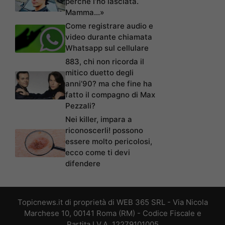
perché l’ho lasciata.
Mamma…»
Come registrare audio e
video durante chiamata
Whatsapp sul cellulare
883, chi non ricorda il
mitico duetto degli
anni’90? ma che fine ha
fatto il compagno di Max
Pezzali?
Nei killer, impara a
riconoscerli! possono
essere molto pericolosi,
ecco come ti devi
difendere
Topicnews.it di proprietà di WEB 365 SRL - Via Nicola
Marchese 10, 00141 Roma (RM) - Codice Fiscale e
Partita I.V.A. 12279101005