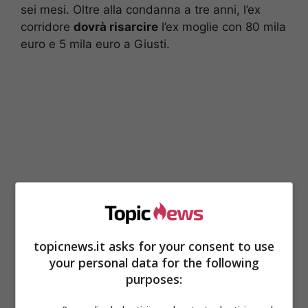
sei mesi. Oltre alla condanna a tre anni, l’ex
corridore
dovrà risarcire
l’ex moglie con 80 mila
euro e 5 mila euro a Giusti.
topicnews.it asks for your consent to use
La reazione dell’ex
your personal data for the following
purposes:
moglie