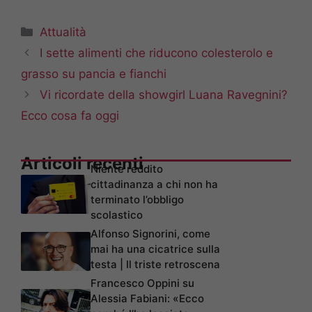
Categorie
Attualità
I sette alimenti che riducono colesterolo e
grasso su pancia e fianchi
Vi ricordate della showgirl Luana Ravegnini?
Ecco cosa fa oggi
Articoli recenti
Niente reddito
cittadinanza a chi non ha
terminato l’obbligo
scolastico
Alfonso Signorini, come
mai ha una cicatrice sulla
testa | Il triste retroscena
Francesco Oppini su
Alessia Fabiani: «Ecco