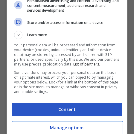
Personalised advertising and content, advertising and
content measurement, audience research and
«Sono contenta, giustizia è stata fatta, sono
services development
stati momenti difficili ma adesso posso vede un
Store and/or access information on a device
po’ di luce», sono state le prime parole della ex
moglie di Cipollini, Sabrina Landucci.
Learn more
Quest’ultima è la sorella di Marco Landucci, ex
Your personal data will be processed and information from
portiere che ha militato nell’Inter e nella
your device (cookies, unique identifiers, and other device
Fiorentina e che allena in seconda, al fianco di
data) may be stored by, accessed by and shared with 319
partners, or used specifically by this site. We and our partners
Massimiliano Allegri, la Juventus.
may use precise geolocation data.
List of partners.
Some vendors may process your personal data on the basis
A Storie Italiane, dopo il verdetto, l’ex moglie di
of legitimate interest, which you can object to by managing
your options below. Look for a link at the bottom of this page
Cipollini ha commentato che dopo sette anni si
or in the site menu to manage or withdraw consent in privacy
è concluso quello che lei definisce un “incubo”.
and cookie settings.
Ha spiegato che si è trattato di anni duri, e che
nonostante fosse sempre stata una donna
Consent
alquanto riservata in merito alla propria vita
privata,
a un certo punto ha dovuto mettere un
Manage options
punto e denunciare
, perché non ne poteva più.