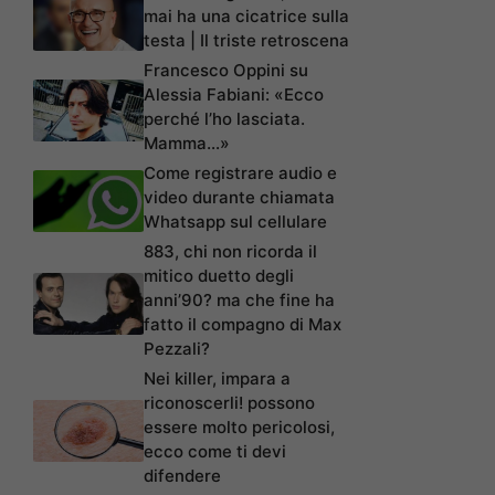
mai ha una cicatrice sulla
testa | Il triste retroscena
Francesco Oppini su
Alessia Fabiani: «Ecco
perché l’ho lasciata.
Mamma…»
Come registrare audio e
video durante chiamata
Whatsapp sul cellulare
883, chi non ricorda il
mitico duetto degli
anni’90? ma che fine ha
fatto il compagno di Max
Pezzali?
Nei killer, impara a
riconoscerli! possono
essere molto pericolosi,
ecco come ti devi
difendere