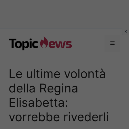
Vai
al
Menu
contenuto
Le ultime volontà
della Regina
Elisabetta:
vorrebbe rivederli