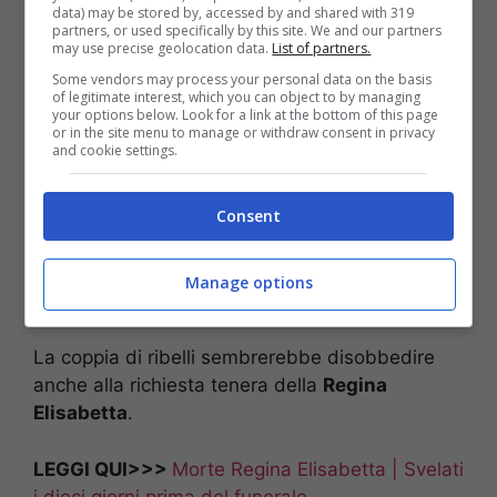
data) may be stored by, accessed by and shared with 319
partners, or used specifically by this site. We and our partners
may use precise geolocation data.
List of partners.
Some vendors may process your personal data on the basis
of legitimate interest, which you can object to by managing
your options below. Look for a link at the bottom of this page
or in the site menu to manage or withdraw consent in privacy
and cookie settings.
Consent
Manage options
Harry e Meghan
La coppia di ribelli sembrerebbe disobbedire
anche alla richiesta tenera della
Regina
Elisabetta
.
LEGGI QUI>>>
Morte Regina Elisabetta | Svelati
i dieci giorni prima del funerale