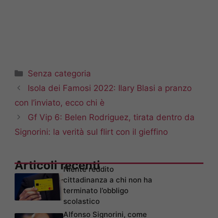
Categorie
Senza categoria
Isola dei Famosi 2022: Ilary Blasi a pranzo
con l’inviato, ecco chi è
Gf Vip 6: Belen Rodriguez, tirata dentro da
Signorini: la verità sul flirt con il gieffino
Articoli recenti
Niente reddito
cittadinanza a chi non ha
terminato l’obbligo
scolastico
Alfonso Signorini, come