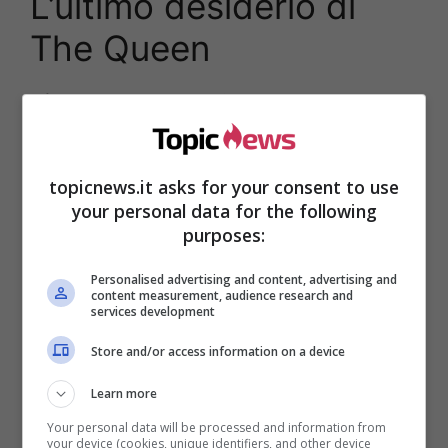
L’ultimo desiderio di
The Queen
C’è una cosa che la
Regina
vorrebbe realizzare
prima della sua morte: vedere i suoi pronipoti,
figli di
Harry e Meghan
,
Archie e Lilli
(la
secondogenita che porta persino il suo nome).
topicnews.it asks for your consent to use
your personal data for the following
purposes:
Personalised advertising and content, advertising and
content measurement, audience research and
services development
Store and/or access information on a device
Learn more
Your personal data will be processed and information from
your device (cookies, unique identifiers, and other device