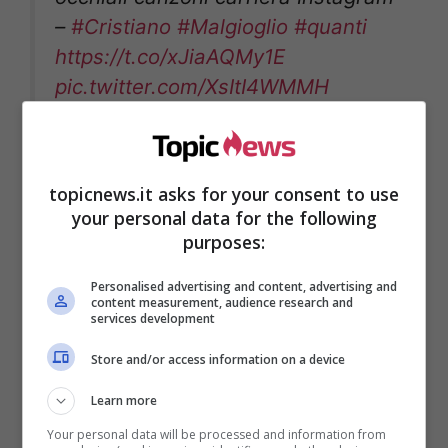
–
#Cristiano
#Malgioglio
#quanti
https://t.co/xJiaAQMy1E
pic.twitter.com/XsItI4WMMH
— Zazoom Social News
(@zazoomblog)
October 29, 2021
topicnews.it asks for your consent to use
your personal data for the following
purposes:
Personalised advertising and content, advertising and
content measurement, audience research and
services development
Store and/or access information on a device
Learn more
Your personal data will be processed and information from