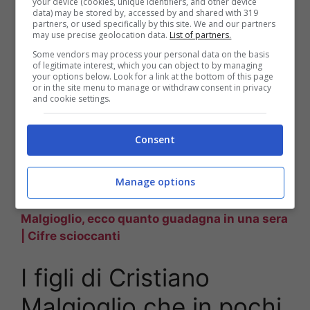
your device (cookies, unique identifiers, and other device
data) may be stored by, accessed by and shared with 319
partners, or used specifically by this site. We and our partners
may use precise geolocation data.
List of partners.
Some vendors may process your personal data on the basis
of legitimate interest, which you can object to by managing
your options below. Look for a link at the bottom of this page
TI POTREBBE INTERESSARE ANCHE:
Morte
or in the site menu to manage or withdraw consent in privacy
Regina Elisabetta | Svelati i dieci giorni prima
and cookie settings.
del funerale
Consent
LEGGI QUI:
Arianna David, ex Miss Italia, la
malattia che l’ha distrutta: Ti rimane dentro
Manage options
APPROFONDISCI ANCHE:
Cristiano
Malgioglio, ecco quanto guadagna in una sera
| Cifre scioccanti
I figli di Cristiano
Malgioglio che in pochi