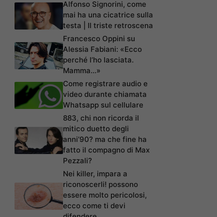
Alfonso Signorini, come
mai ha una cicatrice sulla
testa | Il triste retroscena
Francesco Oppini su
Alessia Fabiani: «Ecco
perché l’ho lasciata.
Mamma…»
Come registrare audio e
video durante chiamata
Whatsapp sul cellulare
883, chi non ricorda il
mitico duetto degli
anni’90? ma che fine ha
fatto il compagno di Max
Pezzali?
Nei killer, impara a
riconoscerli! possono
essere molto pericolosi,
ecco come ti devi
difendere