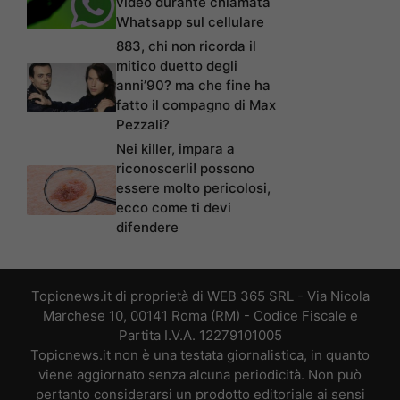
video durante chiamata
Whatsapp sul cellulare
883, chi non ricorda il
mitico duetto degli
anni’90? ma che fine ha
fatto il compagno di Max
Pezzali?
Nei killer, impara a
riconoscerli! possono
essere molto pericolosi,
ecco come ti devi
difendere
Topicnews.it di proprietà di WEB 365 SRL - Via Nicola
Marchese 10, 00141 Roma (RM) - Codice Fiscale e
Partita I.V.A. 12279101005
Topicnews.it non è una testata giornalistica, in quanto
viene aggiornato senza alcuna periodicità. Non può
pertanto considerarsi un prodotto editoriale ai sensi