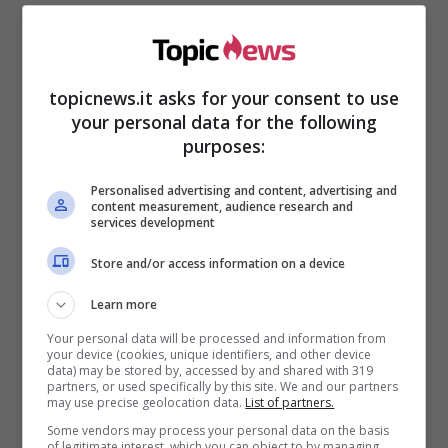
topicnews.it asks for your consent to use
your personal data for the following
purposes:
Personalised advertising and content, advertising and
La crisi c’è stata, ma pare che la coppia sia
content measurement, audience research and
services development
sempre stata unita, lo confermano anche i
fratelli Rodriguez
e abbia affrontato la bufera
Store and/or access information on a device
insieme.
Learn more
Spunta l’ombra di
Your personal data will be processed and information from
your device (cookies, unique identifiers, and other device
Damiano dei Maneskin
data) may be stored by, accessed by and shared with 319
partners, or used specifically by this site. We and our partners
may use precise geolocation data.
List of partners.
Some vendors may process your personal data on the basis
Ad inizio novembre è stata condivisa una
of legitimate interest, which you can object to by managing