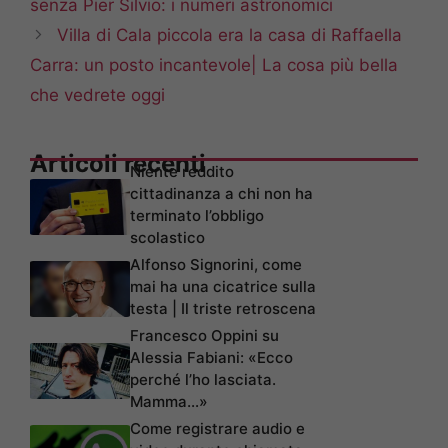
senza Pier Silvio: i numeri astronomici
Villa di Cala piccola era la casa di Raffaella
Carra: un posto incantevole| La cosa più bella
che vedrete oggi
Articoli recenti
Niente reddito
cittadinanza a chi non ha
terminato l’obbligo
scolastico
Alfonso Signorini, come
mai ha una cicatrice sulla
testa | Il triste retroscena
Francesco Oppini su
Alessia Fabiani: «Ecco
perché l’ho lasciata.
Mamma…»
Come registrare audio e