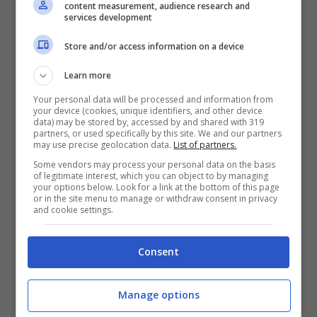
content measurement, audience research and
La ragione per la quale questo prodotto è stato
services development
ritirato, è dipeso dalla non conformità
Store and/or access information on a device
microbiologica per la
possibile presenza di
Listeria monocytogenes.
Il Ministero della
Learn more
salute ha lanciato la comunicazione di riportare
Your personal data will be processed and information from
immediatamente al punto vendita la confezione
your device (cookies, unique identifiers, and other device
senza consumarlo, per riavere, anche senza la
data) may be stored by, accessed by and shared with 319
partners, or used specifically by this site. We and our partners
ricevuta fiscale, il rimborso.
may use precise geolocation data.
List of partners.
Some vendors may process your personal data on the basis
Analizziamo di che batterio si
of legitimate interest, which you can object to by managing
your options below. Look for a link at the bottom of this page
tratta e conseguenze sulla salute
or in the site menu to manage or withdraw consent in privacy
and cookie settings.
La
Listeria monocytogenes,
è un agente
Consent
patogeno di origine alimentari che
può
causare gravi danni alla salute dell’
Manage options
uomo
; è un batterio che può far