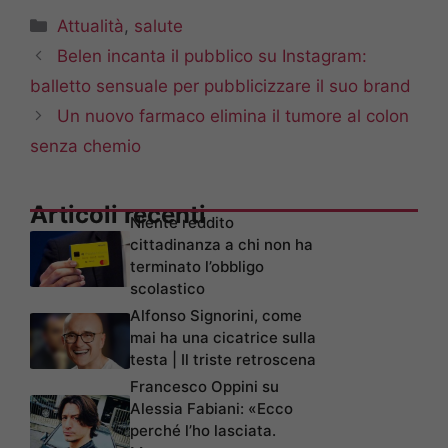
Categorie
Attualità
,
salute
Belen incanta il pubblico su Instagram:
balletto sensuale per pubblicizzare il suo brand
Un nuovo farmaco elimina il tumore al colon
senza chemio
Articoli recenti
Niente reddito
cittadinanza a chi non ha
terminato l’obbligo
scolastico
Alfonso Signorini, come
mai ha una cicatrice sulla
testa | Il triste retroscena
Francesco Oppini su
Alessia Fabiani: «Ecco
perché l’ho lasciata.