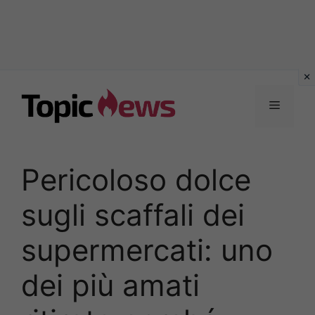
Vai
al
Menu
contenuto
Pericoloso dolce
sugli scaffali dei
supermercati: uno
dei più amati