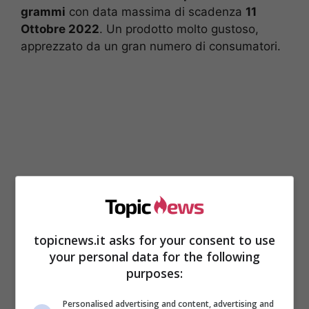
grammi
con data massima di scadenza
11
Ottobre 2022
. Un prodotto molto gustoso,
apprezzato da un gran numero di consumatori.
topicnews.it asks for your consent to use
your personal data for the following
Perché il prodotto è stato ritirato
purposes:
dai supermercati
Personalised advertising and content, advertising and