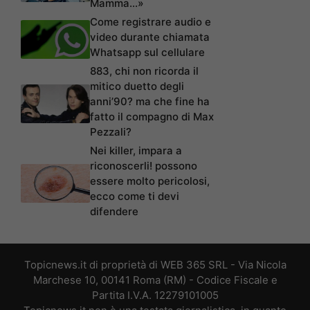
Mamma…»
Come registrare audio e
video durante chiamata
Whatsapp sul cellulare
883, chi non ricorda il
mitico duetto degli
anni’90? ma che fine ha
fatto il compagno di Max
Pezzali?
Nei killer, impara a
riconoscerli! possono
essere molto pericolosi,
ecco come ti devi
difendere
Topicnews.it di proprietà di WEB 365 SRL - Via Nicola
Marchese 10, 00141 Roma (RM) - Codice Fiscale e
Partita I.V.A. 12279101005