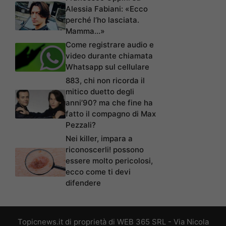
Alessia Fabiani: «Ecco
perché l’ho lasciata.
Mamma…»
Come registrare audio e
video durante chiamata
Whatsapp sul cellulare
883, chi non ricorda il
mitico duetto degli
anni’90? ma che fine ha
fatto il compagno di Max
Pezzali?
Nei killer, impara a
riconoscerli! possono
essere molto pericolosi,
ecco come ti devi
difendere
Topicnews.it di proprietà di WEB 365 SRL - Via Nicola