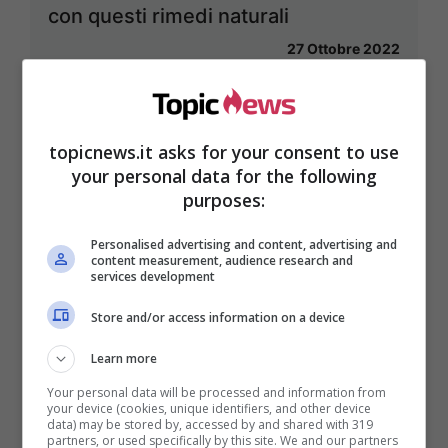
con questi rimedi naturali
27 Ottobre 2022
topicnews.it asks for your consent to use
your personal data for the following
purposes:
Personalised advertising and content, advertising and
content measurement, audience research and
services development
Store and/or access information on a device
Learn more
Occhiaie nere sotto gli occhi? non
Your personal data will be processed and information from
your device (cookies, unique identifiers, and other device
sottovalutarle, sicuramente devi
data) may be stored by, accessed by and shared with 319
partners, or used specifically by this site. We and our partners
assumere delle vitamine