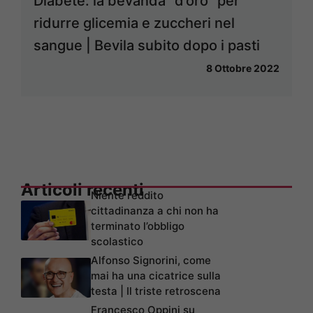
Diabete: la bevanda “d’oro” per
ridurre glicemia e zuccheri nel
sangue | Bevila subito dopo i pasti
8 Ottobre 2022
Articoli recenti
Niente reddito
cittadinanza a chi non ha
terminato l’obbligo
scolastico
Alfonso Signorini, come
mai ha una cicatrice sulla
testa | Il triste retroscena
Francesco Oppini su