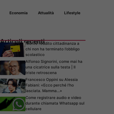
Economia
Attualità
Lifestyle
Articoli recenti
Niente reddito cittadinanza a
chi non ha terminato l’obbligo
scolastico
Alfonso Signorini, come mai ha
una cicatrice sulla testa | Il
triste retroscena
Francesco Oppini su Alessia
Fabiani: «Ecco perché l’ho
lasciata. Mamma…»
Come registrare audio e video
durante chiamata Whatsapp sul
cellulare