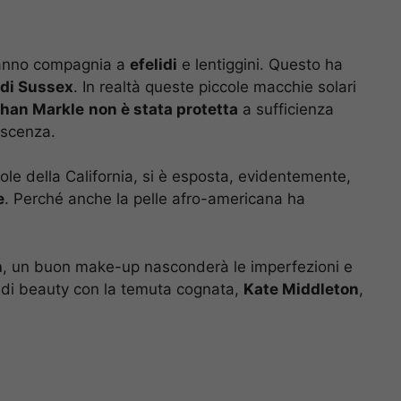
anno compagnia a
efelidi
e lentiggini. Questo ha
di Sussex
. In realtà queste piccole macchie solari
han Markle
non è stata protetta
a sufficienza
escenza.
le della California, si è esposta, evidentemente,
e
. Perché anche la pelle afro-americana ha
n
, un buon make-up nasconderà le imperfezioni e
o di beauty con la temuta cognata,
Kate Middleton
,