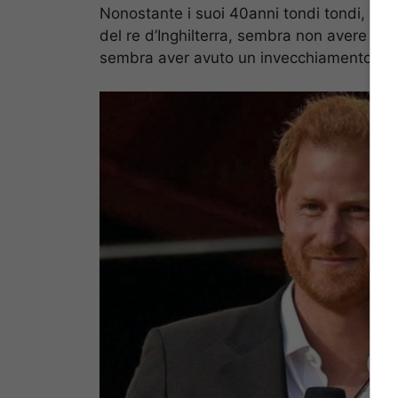
Nonostante i suoi 40anni tondi tondi,
Meg
del re d’Inghilterra, sembra non avere sul
sembra aver avuto un invecchiamento pr