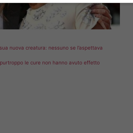
ua nuova creatura: nessuno se l’aspettava
: purtroppo le cure non hanno avuto effetto