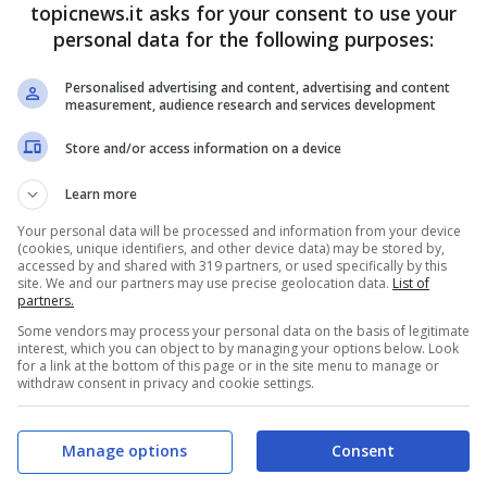
topicnews.it asks for your consent to use your
han Markle
, a differenza della futura consorte
personal data for the following purposes:
 viso molte rughe ma di recente il suo aspetto
ecoce.
Personalised advertising and content, advertising and content
measurement, audience research and services development
Store and/or access information on a device
Learn more
Your personal data will be processed and information from your device
(cookies, unique identifiers, and other device data) may be stored by,
accessed by and shared with 319 partners, or used specifically by this
site. We and our partners may use precise geolocation data.
List of
partners.
Some vendors may process your personal data on the basis of legitimate
interest, which you can object to by managing your options below. Look
for a link at the bottom of this page or in the site menu to manage or
withdraw consent in privacy and cookie settings.
Manage options
Consent