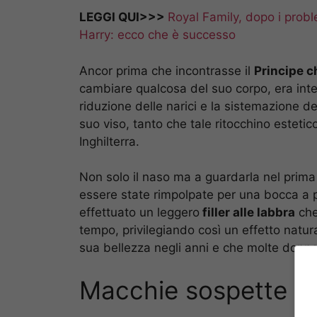
LEGGI QUI>>>
Royal Family, dopo i probl
Harry: ecco che è successo
Ancor prima che incontrasse il
Principe c
cambiare qualcosa del suo corpo, era in
riduzione delle narici e la sistemazione 
suo viso, tanto che tale ritocchino estetico
Inghilterra.
Non solo il naso ma a guardarla nel prim
essere state rimpolpate per una bocca a
effettuato un leggero
filler alle labbra
che
tempo, privilegiando così un effetto natur
sua bellezza negli anni e che molte donn
Macchie sospette su