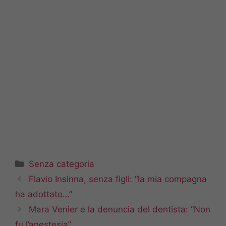
Categorie
Senza categoria
Flavio Insinna, senza figli: “la mia compagna
ha adottato…”
Mara Venier e la denuncia del dentista: “Non
fu l’anestesia”