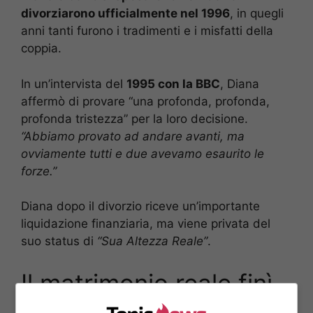
divorziarono ufficialmente nel 1996
, in quegli
anni tanti furono i tradimenti e i misfatti della
coppia.
In un’intervista del
1995 con la BBC
, Diana
affermò di provare “una profonda, profonda,
profonda tristezza” per la loro decisione.
“Abbiamo provato ad andare avanti, ma
ovviamente tutti e due avevamo esaurito le
forze.”
Diana dopo il divorzio riceve un’importante
liquidazione finanziaria, ma viene privata del
suo status di
“Sua Altezza Reale”
.
Il matrimonio reale finì
per colpa di Lady D