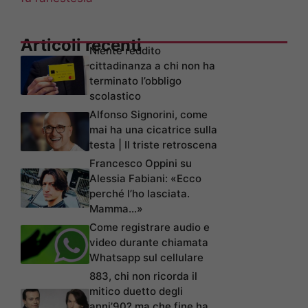
Articoli recenti
Niente reddito
cittadinanza a chi non ha
terminato l’obbligo
scolastico
Alfonso Signorini, come
mai ha una cicatrice sulla
testa | Il triste retroscena
Francesco Oppini su
Alessia Fabiani: «Ecco
perché l’ho lasciata.
Mamma…»
Come registrare audio e
video durante chiamata
Whatsapp sul cellulare
883, chi non ricorda il
mitico duetto degli
anni’90? ma che fine ha