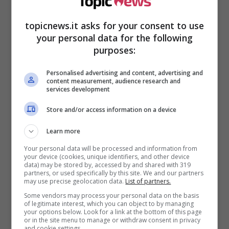
topicnews.it asks for your consent to use
Secondo ciò l’idea che l’opinione pubblica si è
your personal data for the following
creata nel corso degli ultimi 30 anni, la fine
purposes:
della favola fu esclusivamente colpa di
Carlo
,
ma dopo l’uscita della serie
The Crown
la verità
Personalised advertising and content, advertising and
è venuta a galla.
content measurement, audience research and
services development
Store and/or access information on a device
Learn more
Your personal data will be processed and information from
your device (cookies, unique identifiers, and other device
data) may be stored by, accessed by and shared with 319
partners, or used specifically by this site. We and our partners
may use precise geolocation data.
List of partners.
Some vendors may process your personal data on the basis
of legitimate interest, which you can object to by managing
your options below. Look for a link at the bottom of this page
or in the site menu to manage or withdraw consent in privacy
Lady D e il principe Carlo
and cookie settings.