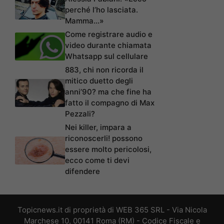
perché l’ho lasciata.
Mamma…»
Come registrare audio e
video durante chiamata
Whatsapp sul cellulare
883, chi non ricorda il
mitico duetto degli
anni’90? ma che fine ha
fatto il compagno di Max
Pezzali?
Nei killer, impara a
riconoscerli! possono
essere molto pericolosi,
ecco come ti devi
difendere
Topicnews.it di proprietà di WEB 365 SRL - Via Nicola
Marchese 10, 00141 Roma (RM) - Codice Fiscale e