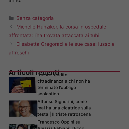
anno.
Categorie
Senza categoria
Michelle Hunziker, la corsa in ospedale
affrontata: l’ha trovata attaccata ai tubi
Elisabetta Gregoraci e le sue case: lusso e
affreschi
Articoli recenti
Niente reddito
cittadinanza a chi non ha
terminato l’obbligo
scolastico
Alfonso Signorini, come
mai ha una cicatrice sulla
testa | Il triste retroscena
Francesco Oppini su
Alessia Fabiani: «Ecco