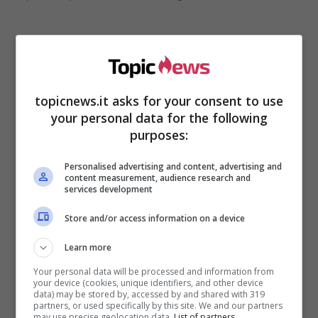
topicnews.it asks for your consent to use
your personal data for the following
purposes:
Personalised advertising and content, advertising and
content measurement, audience research and
services development
Secondo le ultime indiscrezioni sembrerebbe
Store and/or access information on a device
che i duchi di Sussex battezzeranno la loro
secondogenita,
Lilibet Diana
in California ma
Learn more
non solo, non parteciperanno nemmeno al
Your personal data will be processed and information from
memoriale in onore di
Lady Diana
.
your device (cookies, unique identifiers, and other device
data) may be stored by, accessed by and shared with 319
partners, or used specifically by this site. We and our partners
may use precise geolocation data.
List of partners.