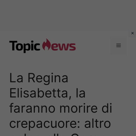
Vai
al
Menu
contenuto
La Regina
Elisabetta, la
faranno morire di
crepacuore: altro