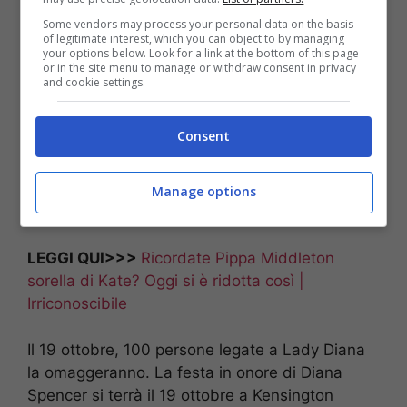
Some vendors may process your personal data on the basis
of legitimate interest, which you can object to by managing
your options below. Look for a link at the bottom of this page
or in the site menu to manage or withdraw consent in privacy
and cookie settings.
Consent
Manage options
Lady Diana
LEGGI QUI>>>
Ricordate Pippa Middleton
sorella di Kate? Oggi si è ridotta così |
Irriconoscibile
Il 19 ottobre, 100 persone legate a Lady Diana
la omaggeranno. La festa in onore di
Diana
Spencer
si terrà il 19 ottobre a Kensington