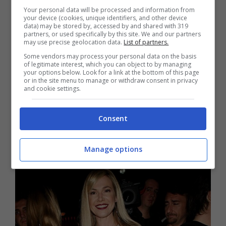
APPROFONDISCI ANCHE:
Gf Vip, Alfonso
Your personal data will be processed and information from
Signorini, sprezzante contro una vippona: A
your device (cookies, unique identifiers, and other device
data) may be stored by, accessed by and shared with 319
noi non frega nulla
partners, or used specifically by this site. We and our partners
may use precise geolocation data.
List of partners.
Federica Panicucci al
Some vendors may process your personal data on the basis
of legitimate interest, which you can object to by managing
your options below. Look for a link at the bottom of this page
posto di Alfonso
or in the site menu to manage or withdraw consent in privacy
and cookie settings.
Signorini nella serata
Consent
dedicata al Santo
Natale
Manage options