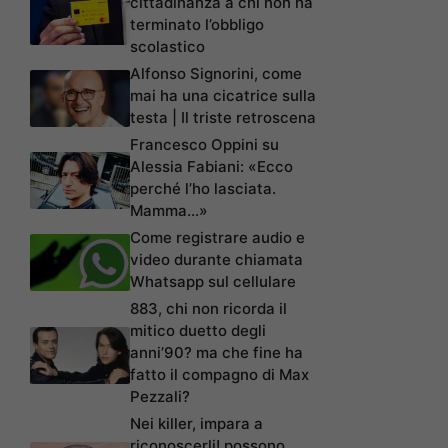
cittadinanza a chi non ha
terminato l’obbligo
scolastico
Alfonso Signorini, come
mai ha una cicatrice sulla
testa | Il triste retroscena
Francesco Oppini su
Alessia Fabiani: «Ecco
perché l’ho lasciata.
Mamma…»
Come registrare audio e
video durante chiamata
Whatsapp sul cellulare
883, chi non ricorda il
mitico duetto degli
anni’90? ma che fine ha
fatto il compagno di Max
Pezzali?
Nei killer, impara a
riconoscerli! possono