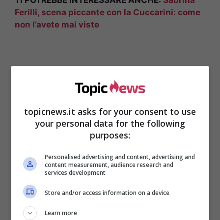
TI POTREBBE INTERESSARE ANCHE:
Sabrina
Ferilli, scena piccante con la Cuccarini: come
non l’avete mai viste
topicnews.it asks for your consent to use
your personal data for the following
purposes:
Personalised advertising and content, advertising and
content measurement, audience research and
services development
LEGGI QUI:
Federica Panicucci e Silvia
Toffanin, sono in competizione: ecco per
Store and/or access information on a device
quale motivo
Learn more