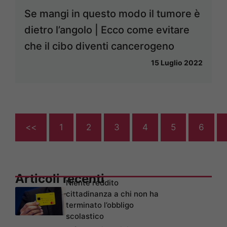
Se mangi in questo modo il tumore è
dietro l’angolo | Ecco come evitare
che il cibo diventi cancerogeno
15 Luglio 2022
<<
1
2
3
4
5
6
Articoli recenti
Niente reddito
cittadinanza a chi non ha
terminato l’obbligo
scolastico