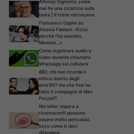
Alfonso Signorini, come
mai ha una cicatrice sulla
testa | Il triste retroscena
Francesco Oppini su
Alessia Fabiani: «Ecco
perché l’ho lasciata.
Mamma…»
Come registrare audio e
video durante chiamata
Whatsapp sul cellulare
883, chi non ricorda il
mitico duetto degli
anni’90? ma che fine ha
fatto il compagno di Max
Pezzali?
Nei killer, impara a
riconoscerli! possono
essere molto pericolosi,
ecco come ti devi
difendere