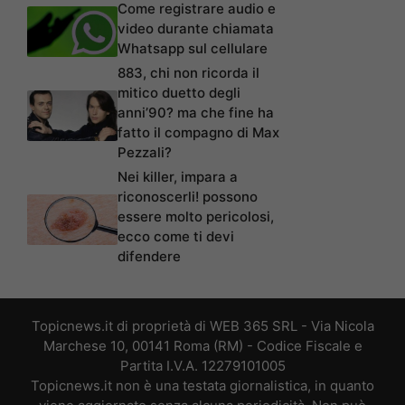
Come registrare audio e
video durante chiamata
Whatsapp sul cellulare
883, chi non ricorda il
mitico duetto degli
anni’90? ma che fine ha
fatto il compagno di Max
Pezzali?
Nei killer, impara a
riconoscerli! possono
essere molto pericolosi,
ecco come ti devi
difendere
Topicnews.it di proprietà di WEB 365 SRL - Via Nicola
Marchese 10, 00141 Roma (RM) - Codice Fiscale e
Partita I.V.A. 12279101005
Topicnews.it non è una testata giornalistica, in quanto