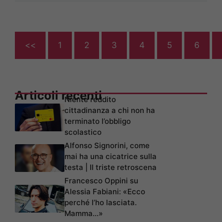
<<
1
2
3
4
5
6
Articoli recenti
Niente reddito
cittadinanza a chi non ha
terminato l’obbligo
scolastico
Alfonso Signorini, come
mai ha una cicatrice sulla
testa | Il triste retroscena
Francesco Oppini su
Alessia Fabiani: «Ecco
perché l’ho lasciata.
Mamma…»