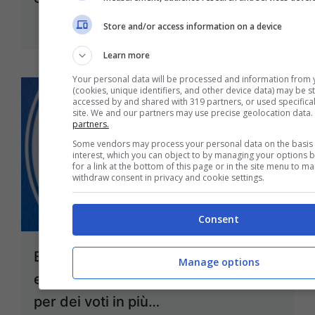
6 Settembre 2022
Store and/or access information on a device
Learn more
Your personal data will be processed and information from 
(cookies, unique identifiers, and other device data) may be s
accessed by and shared with 319 partners, or used specificall
site. We and our partners may use precise geolocation data.
partners.
Some vendors may process your personal data on the basis o
interest, which you can object to by managing your options 
for a link at the bottom of this page or in the site menu to m
withdraw consent in privacy and cookie settings.
Consent
Berlusconi la trovata prima delle
Manage options
elezioni è geniale | Cosa non si fa
per dei voti in più…