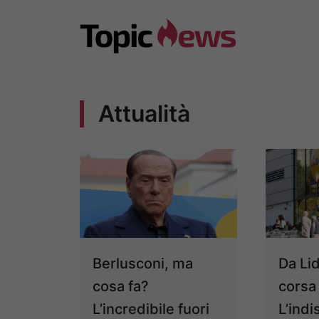
Vai
al
contenuto
Attualità
Berlusconi, ma
Da Lid
cosa fa?
corsa 
L’incredibile fuori
L’ind