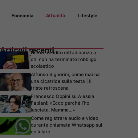
Economia
Attualità
Lifestyle
Articoli recenti
Niente reddito cittadinanza a
chi non ha terminato l’obbligo
scolastico
Alfonso Signorini, come mai ha
una cicatrice sulla testa | Il
triste retroscena
Francesco Oppini su Alessia
Fabiani: «Ecco perché l’ho
lasciata. Mamma…»
Come registrare audio e video
durante chiamata Whatsapp sul
cellulare