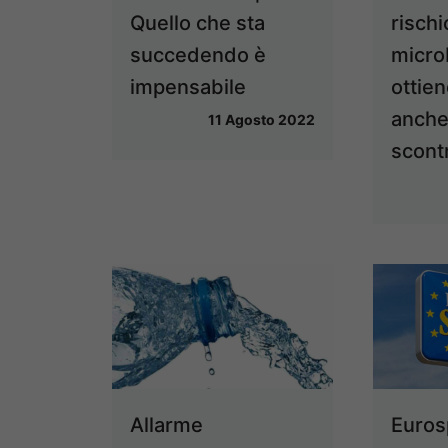
Quello che sta
rischi
succedendo è
microb
impensabile
ottien
anche
11 Agosto 2022
scont
Allarme
Euros