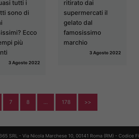
asi tutti i
ritirato dai
ti sono di
supermercati il
i
gelato dal
issimi? Ecco
famosissimo
empi più
marchio
nti
3 Agosto 2022
3 Agosto 2022
7
8
…
178
>>
 365 SRL - Via Nicola Marchese 10, 00141 Roma (RM) - Codice Fis