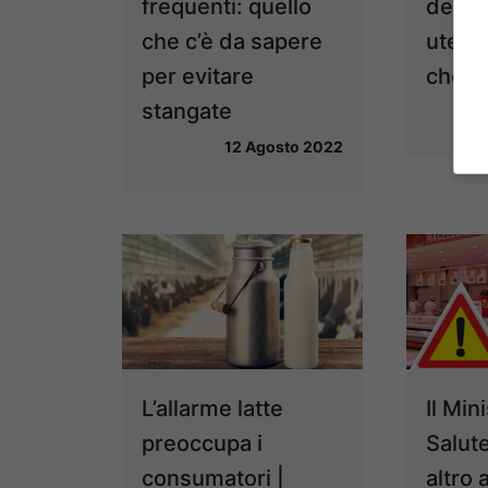
frequenti: quello
desid
che c’è da sapere
utent
per evitare
che di
stangate
12 Agosto 2022
L’allarme latte
Il Min
preoccupa i
Salut
consumatori |
altro 