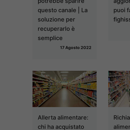
potrebbe sparire
aggio
questo canale | La
puoi 
soluzione per
fighi
recuperarlo è
semplice
17 Agosto 2022
Allerta alimentare:
Richi
chi ha acquistato
alimen