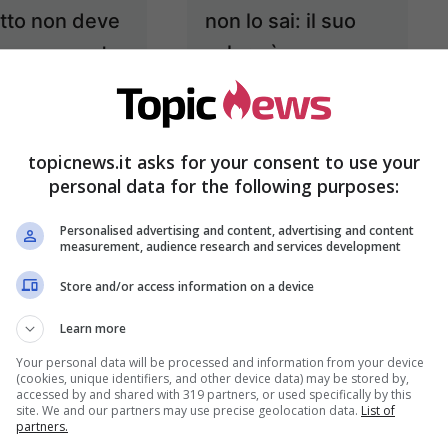
tto non deve
non lo sai: il suo
e consumato
valore è
ischia grosso
stratosferico
15 Agosto 2022
14 Agosto 2022
topicnews.it asks for your consent to use your
personal data for the following purposes:
Personalised advertising and content, advertising and content
measurement, audience research and services development
Store and/or access information on a device
Learn more
Your personal data will be processed and information from your device
(cookies, unique identifiers, and other device data) may be stored by,
app in arrivo
Torna l’incubo delle
accessed by and shared with 319 partners, or used specifically by this
site. We and our partners may use precise geolocation data.
List of
zione più
mascherine: da
partners.