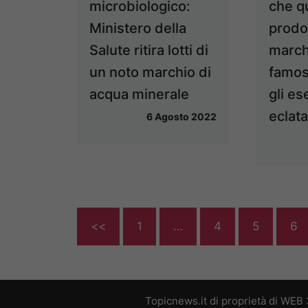
microbiologico:
che qu
Ministero della
prodot
Salute ritira lotti di
march
un noto marchio di
famos
acqua minerale
gli es
eclata
6 Agosto 2022
<<
1
…
4
5
6
Topicnews.it di proprietà di WEB